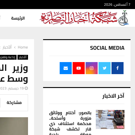
7 أغسطس، 2026
الرئيسة
أ
SOCIAL MEDIA
Home
ألأخبار
ألأخبار
إذاعة وتلفزي
وزير ال
وسط عود
19 ديسمبر، 2023
آخر الاخبار
مشاركة
بالصور: أختام ووثائق
مزورة وأسلحة..
محكمة استئناف ذي
قار تكشف شبكة
موظفي بلدية