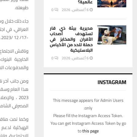
عالمية؟
طبيعته.
6 أغسطس، 2026
0
جاء ذلك خلال وم
مديرية بيئة ذي قار
تستهدف أصحاب
-17/ 12 /2023.
الأفران والمخابز في
حملة للحد من الأكياس
البلاستيكية
وناقش الاجتماع 
6 أغسطس، 2026
0
الخارجية البنو
والمدفوعات الال
INSTAGRAM
2023 ، وال
This message appears for Admin Users
المصرفي الشامل، وتطبيق 
only:
Please fill the Instagram Access Token.
وكما تمت مناقش
You can get Instagram Access Token by go
الهيكلية لدعم 
to
this page
الاجتماعية، وارت