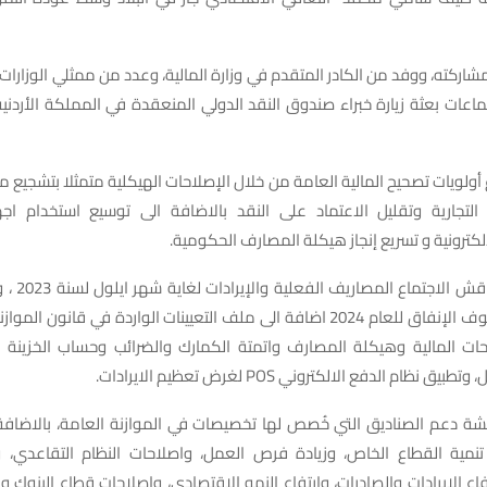
شاركته، ووفد من الكادر المتقدم في وزارة المالية، وعدد من ممثلي الوزارات 
أولويات تصحيح المالية العامة من خلال الإصلاحات الهيكلية متمثلا بتشجيع م
ك التجارية وتقليل الاعتماد على النقد بالاضافة الى توسيع استخدام اجه
كترونية و تسريع إنجاز هيكلة المصارف الحكومية.
ومن جانب آخر ن
إصلاحات المالية وهيكلة المصارف واتمتة الكمارك والضرائب وحساب الخزينة 
نظام الدفع الالكتروني POS لغرض تعظيم الايرادات.
ة دعم الصناديق التي خُصص لها تخصيصات في الموازنة العامة، بالاضافة 
تنمية القطاع الخاص، وزيادة فرص العمل، واصلاحات النظام التقاعدي، 
فاع الإيرادات والصادرات، وارتفاع النمو الاقتصادي، واصلاحات قطاع البنوك وا