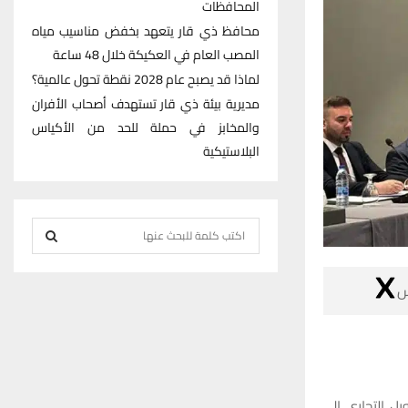
المحافظات
محافظ ذي قار يتعهد بخفض مناسيب مياه
المصب العام في العكيكة خلال 48 ساعة
لماذا قد يصبح عام 2028 نقطة تحول عالمية؟
مديرية بيئة ذي قار تستهدف أصحاب الأفران
والمخابز في حملة للحد من الأكياس
البلاستيكية
S
e
S
a

r
E
c
h
A
f
R
o
قالت وزير الم