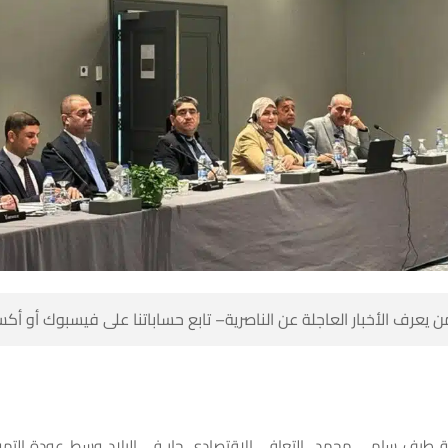
 كن أول من يعرف الأخبار العاجلة عن الناصرية– تابع حساباتنا على ف
الية طيف سامي محمد التعافي الاقتصادي جار في البلاد وسط عودة التمو