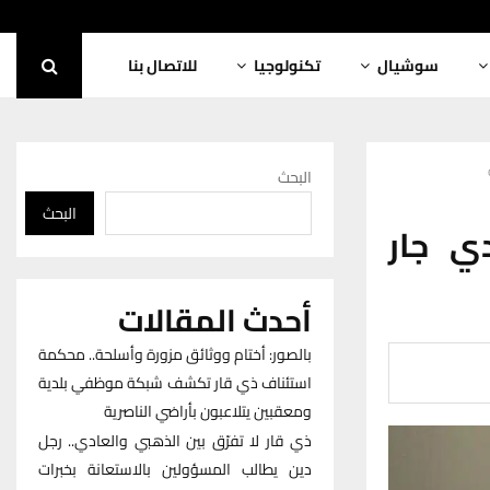
سوشيال
تكنولوجيا
للاتصال بنا
البحث
البحث
دي جار
أحدث المقالات
بالصور: أختام ووثائق مزورة وأسلحة.. محكمة
استئناف ذي قار تكشف شبكة موظفي بلدية
ومعقبين يتلاعبون بأراضي الناصرية
ذي قار لا تفرّق بين الذهبي والعادي.. رجل
دين يطالب المسؤولين بالاستعانة بخبرات