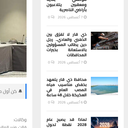
ومعقبين يتلاعبون
بأراضي الناصرية
7 أغسطس، 2026
0
ذي قار لا تفرّق بين
الذهبي والعادي.. رجل
دين يطالب المسؤولين
بالاستعانة بخبرات
المحافظات
7 أغسطس، 2026
0
محافظ ذي قار يتعهد
بخفض مناسيب مياه
المصب العام في
🔔 كن أول من
العكيكة خلال 48 ساعة
6 أغسطس، 2026
0
وكالات:
لماذا قد يصبح عام
2028 نقطة تحول
قالت وزير الما