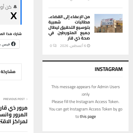
🔔 كن أول
من الإعفاء إلى القضاء..
مطالبات شعبية
بتوسيع التحقيق ليطال
جميع المتورطين في
شارك هذا الم
صحة ذي قار
فيس ب
6 أغسطس، 2026
0
INSTAGRAM
مشاركة
This message appears for Admin Users
only:
PREVIOUS POST
Please fill the Instagram Access Token.
مرور ذي قار:
You can get Instagram Access Token by go
المرور وانسي
to
this page
لمراكز الاقتر