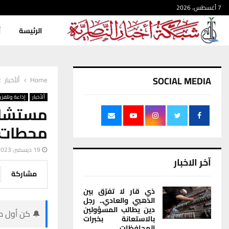
7 أغسطس، 2026
الرئيسة
أ
SOCIAL MEDIA
Home
ألأخبار
ألأخبار
إذاعة وتلفزي
مستشار
محطات ا
19 ديسمبر، 2023
آخر الاخبار
مشاركة
ذي قار لا تفرّق بين
الذهبي والعادي.. رجل
دين يطالب المسؤولين
🔔 كن أول من
بالاستعانة بخبرات
المحافظات