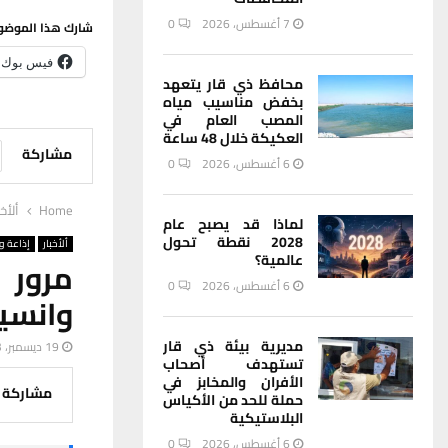
7 أغسطس، 2026
0
شارك هذا الموضو
فيس بوك
محافظ ذي قار يتعهد
بخفض مناسيب مياه
المصب العام في
العكيكة خلال 48 ساعة
مشاركة
6 أغسطس، 2026
0
Home
ألأخب
لماذا قد يصبح عام
2028 نقطة تحول
ألأخبار
إذاعة وت
عالمية؟
مرور 
6 أغسطس، 2026
0
وانسيا
مديرية بيئة ذي قار
19 ديسمبر، 2023
تستهدف أصحاب
الأفران والمخابز في
مشاركة
حملة للحد من الأكياس
البلاستيكية
6 أغسطس، 2026
0