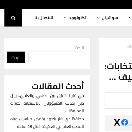
للاتصال بنا
تكنولوجيا
سوشيال
مستش
البحث
البحث
مستشا
محطات
أحدث المقالات
ذي قار لا تفرّق بين الذهبي والعادي.. رجل
دين يطالب المسؤولين بالاستعانة بخبرات
المحافظات
محافظ ذي قار يتعهد بخفض مناسيب مياه

المصب العام في العكيكة خلال 48 ساعة