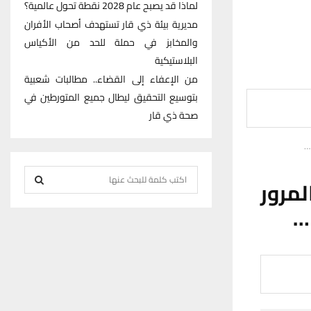
لماذا قد يصبح عام 2028 نقطة تحول عالمية؟
مديرية بيئة ذي قار تستهدف أصحاب الأفران
والمخابز في حملة للحد من الأكياس
البلاستيكية
من الإعفاء إلى القضاء.. مطالبات شعبية
بتوسيع التحقيق ليطال جميع المتورطين في
صحة ذي قار
…
S
مرور
e
…
S
a
r
E
c
h
A
f
R
o