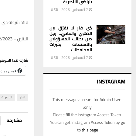
بأراضي الناصرية
7 أغسطس، 2026
0
قائد شرطة ذي قار: اكثر من 20 الف عنصر امني اش
ذي قار لا تفرّق بين
الذهبي والعادي.. رجل
الاثنين – 18/12/2023 – 17:17
دين يطالب المسؤولين
بالاستعانة بخبرات
المحافظات
7 أغسطس، 2026
0
شارك هذا الموضو
فيس بوك
INSTAGRAM
اخبار
الناصرية
This message appears for Admin Users
only:
Please fill the Instagram Access Token.
مشاركة
You can get Instagram Access Token by go
to
this page