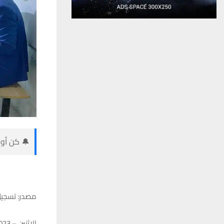
🔔 كن أول
مصدر: تسجيل 7 خروقات خلال يوم التصويت العام لكيانات سياسية في
الاثنين – 18/12/2023 – 16:53