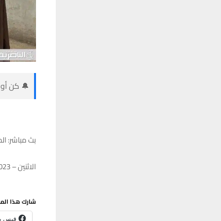
🔔 كن أول
بث مباشر: ال
الاثنين – 18/12/2023 – 16:40
شارك هذا الم
فيس ب