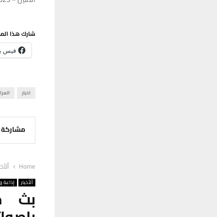
شارك هذا الم
فيس ب
اخبار
العرا
مشاركة
Home
ألأخب
ألأخبار
إذاعة وت
بث مب
باصوا