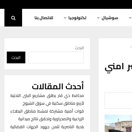
سوشيال
تكنولوجيا
للاتصال بنا
البحث
البحث
ن 20 الف عنصر امني
أحدث المقالات
محافظ ذي قار يطلق مشاريع البنى التحتية
لأربع مناطق سكنية في سوق الشيوخ
قوات أمنية مشتركة تمشط مناطق البطحاء
الزراعية والصحراوية وتحقق نتائج ميدانية
بلدية الناصرية تثمن جهود الجهات القضائية