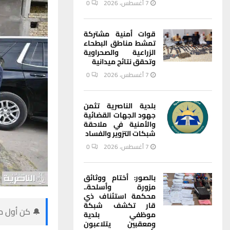
7 أغسطس، 2026
0
قوات أمنية مشتركة
تمشط مناطق البطحاء
الزراعية والصحراوية
وتحقق نتائج ميدانية
7 أغسطس، 2026
0
بلدية الناصرية تثمن
جهود الجهات القضائية
والأمنية في ملاحقة
شبكات التزوير والفساد
7 أغسطس، 2026
0
بالصور: أختام ووثائق
مزورة وأسلحة..
محكمة استئناف ذي
قار تكشف شبكة
🔔 كن أول من
موظفي بلدية
ومعقبين يتلاعبون