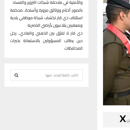
والأمنية في ملاحقة شبكات التزوير والفساد
بالصور: أختام ووثائق مزورة وأسلحة.. محكمة
استئناف ذي قار تكشف شبكة موظفي بلدية
ومعقبين يتلاعبون بأراضي الناصرية
ذي قار لا تفرّق بين الذهبي والعادي.. رجل
دين يطالب المسؤولين بالاستعانة بخبرات
المحافظات
S
e
S
a
r
E
c
h
A
f

R
o