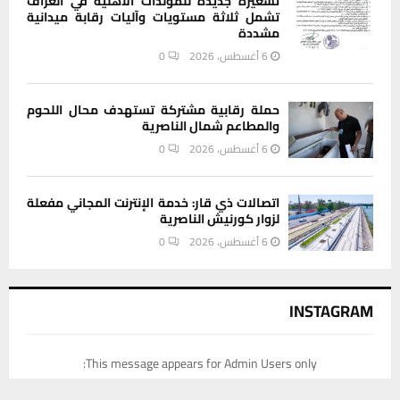
تسعيرة جديدة للمولدات الاهلية في الغراف
تشمل ثلاثة مستويات وآليات رقابة ميدانية
مشددة
6 أغسطس، 2026
0
حملة رقابية مشتركة تستهدف محال اللحوم
والمطاعم شمال الناصرية
6 أغسطس، 2026
0
اتصالات ذي قار: خدمة الإنترنت المجاني مفعلة
لزوار كورنيش الناصرية
6 أغسطس، 2026
0
INSTAGRAM
This message appears for Admin Users only:
Please fill the Instagram Access Token. You can get Instagram
يستخدم هذا الموقع ملفات تعريف الارتباط لتحسين تجربتك. سنفترض أنك