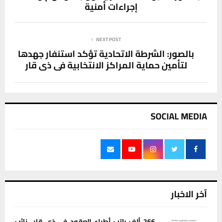
إجراءات أمنية‏‎
NEXT POST
بالصور: الشرطة الاتحادية تؤكد استنفار جهدها
لتأمين حماية المراكز الانتخابية في ذي قار
SOCIAL MEDIA
آخر الاخبار
266 ألف راتب أطباء العقود في ذي قار.. نائب