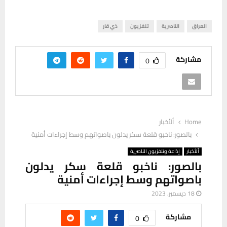
العراق
الناصرية
تلفزيون
ذي قار
مشاركة
0
Home
ألأخبار
ألأخبار
إذاعة وتلفزيون الناصرية
‎‏بالصور: ناخبو قلعة سكر يدلون
باصواتهم وسط إجراءات أمنية‏‎
18 ديسمبر، 2023
مشاركة
0