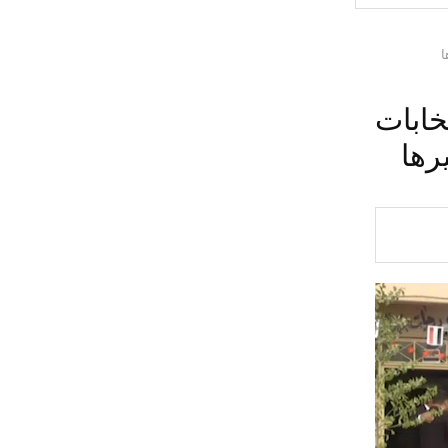
خابات
رها