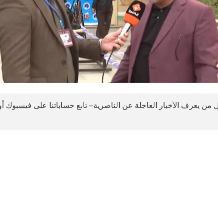
سين تجربتك. سنفترض أنك موافق على هذا، ولكن يمكنك إلغاء الاشتراك إذا ك
 من يعرف الأخبار العاجلة عن الناصرية– تابع حساباتنا على فيسبوك أ