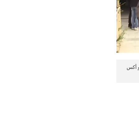
نت ترغب في ذلك.
موافق
قراءة المزيد
و أكس