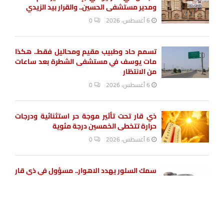
ومدير مستشفى الحسين.. والقرار بيد الزيدي
6 أغسطس، 2026
0
تسمم حاد وطبيب مقيم ومحاليل فقط.. هكذا
مات يوسف في مستشفى الشطرة بعد ساعات
من الانتظار
6 أغسطس، 2026
0
ذي قار تحت تأثير موجة حر استثنائية ودرجات
حرارة تتخطى الخمسين درجة مئوية
6 أغسطس، 2026
0
سمك السلور يهدد الاهوار.. مسؤول في ذي قار
يحذر من كارثة بيولوجية صامتة
يستخدم هذا الموقع ملفات تعريف الارتباط لتحسين تجربتك. سنفترض أنك
6 أغسطس، 2026
0
موافق على هذا، ولكن يمكنك إلغاء الاشتراك إذا كنت ترغب في ذلك.
موافق
قراءة المزيد