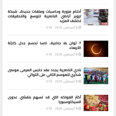
أختام مزورة وحاسبات وملفات جديدة.. شبكة
تزوير أراضي الناصرية تتوسع والتحقيقات
تكشف المزيد
9 أغسطس، 2026
0
7 ثوان بلا جاذبية.. ناسا تحسم جدل كارثة
الأربعاء
8 أغسطس، 2026
0
نادي الناصرية يجدد عقد حارس المرمى موسى
شكري للموسم الثاني على التوالي
8 أغسطس، 2026
0
أكثر الفواكه التي قد تسهم بتفشي عدوى
السيكلوسبورا
8 أغسطس، 2026
0