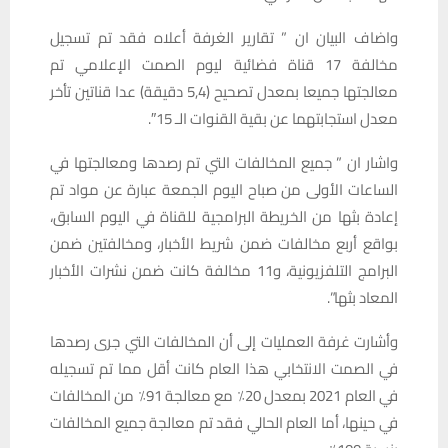
واضاف البيان ان ” تقارير الغرفة أعلاه فقد تم تسجيل
مخالفة 17 قناة فضائية ليوم الصمت الإعلامي تم
معالجتها جميعا بمعدل تصحيح (5,4 دقيقة) عدا قناتين تأخر
معدل استجابتهما عن بقية القنوات الـ 15″.
واشار ان ” جميع المخالفات التي تم رصدها ومعالجتها في
الساعات الأولى من صباح اليوم الجمعة عبارة عن مواد تم
إعادة بثها من الخريطة البرامجية للقناة في اليوم السابق،
بواقع أربع مخالفات ضمن شريط الأخبار، ومخالفتين ضمن
البرامج التلفزيونية، و11 مخالفة كانت ضمن نشرات الأخبار
المعاد بثها”.
وأشارت غرفة العمليات إلى أن المخالفات التي جرى رصدها
في الصمت الانتخابي هذا العام كانت أقل مما تم تسجيله
في العام 2021 بمعدل 20٪ مع معالجة 91٪ من المخالفات
في حينها، أما العام الحالي فقد تم معالجة جميع المخالفات