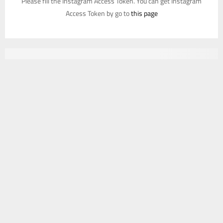
Please fill the Instagram Access Token. You can get Instagram
Access Token by go to
this page
يستخدم هذا الموقع ملفات تعريف الارتباط لتحسين تجربتك. سنفترض أنك
موافق على هذا، ولكن يمكنك إلغاء الاشتراك إذا كنت ترغب في ذلك.
موافق
قراءة المزيد