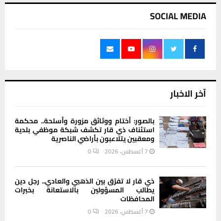
SOCIAL MEDIA
آخر الاخبار
بالصور: أختام ووثائق مزورة وأسلحة.. محكمة
استئناف ذي قار تكشف شبكة موظفي بلدية
ومعقبين يتلاعبون بأراضي الناصرية
7 أغسطس، 2026
0
ذي قار لا تفرّق بين الذهبي والعادي.. رجل دين
يطالب المسؤولين بالاستعانة بخبرات
المحافظات
7 أغسطس، 2026
0