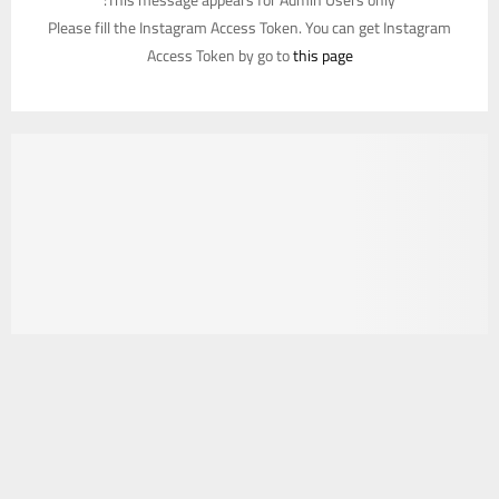
Please fill the Instagram Access Token. You can get Instagram
Access Token by go to
this page
يستخدم هذا الموقع ملفات تعريف الارتباط لتحسين تجربتك. سنفترض أنك
موافق على هذا، ولكن يمكنك إلغاء الاشتراك إذا كنت ترغب في ذلك.
موافق
قراءة المزيد