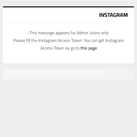
INSTAGRAM
This message appears for Admin Users only:
Please fill the Instagram Access Token. You can get Instagram
Access Token by go to
this page
يستخدم هذا الموقع ملفات تعريف الارتباط لتحسين تجربتك. سنفترض أنك
موافق على هذا، ولكن يمكنك إلغاء الاشتراك إذا كنت ترغب في ذلك.
موافق
قراءة المزيد