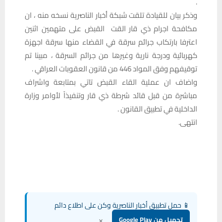
.
وذكر بيان للقيادة تلقت شبكة أخبار الناصرية نسخه منه ، ان
مكافحة اجرام ذي قار القت القبض على متهمين اثنين
اعترفا بارتكاب جرائم سرقة في القضاء منها سرقة اجهزة
كهربائية ودرجة نارية وغيرها من جرائم السرقة ، مبينا تم
توقيفهم وفق المواد 446 من قانون العقوبات العراقي .
واضاف ان عملية القاء القبض تاتي بمتابعة واشراف
مباشرة من قبل قائد شرطة ذي قار وتنفيذاً لأوامر وزارة
الداخلية في تطبيق القانون .
انتهى.
📱 حمل تطبيق أخبار الناصرية وكن على اطلاع دائم
×
تحميل من Google Play