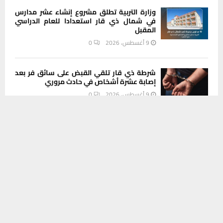
وزارة التربية تطلق مشروع إنشاء عشر مدارس
في شمال ذي قار استعدادا للعام الدراسي
المقبل
9 أغسطس، 2026
0
شرطة ذي قار تلقي القبض على سائق فر بعد
إصابة عشرة أشخاص في حادث مروري
9 أغسطس، 2026
0
يستخدم هذا الموقع ملفات تعريف الارتباط لتحسين تجربتك. سنفترض أنك
موافق على هذا، ولكن يمكنك إلغاء الاشتراك إذا كنت ترغب في ذلك.
سعر صرف الدولار أمام الدينار في البورصة
موافق
قراءة المزيد
المحلية لمدينة الناصرية اليوم
9 أغسطس، 2026
0
INSTAGRAM
This message appears for Admin Users only: