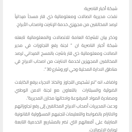
شبكة أخبار الناصرية:
نفذت مديرية اتصالات ومعلوماتية ذي قار مسحاً ميدانياً
لرصد المخالفين من مجهزي خدمة الإنترنت واصحاب الأبراج.
وذكر بيان للشركة العامة للاتصالات والمعلوماتية تابعته
شبكة أخبار الناصرية ان ” لجنة رفع التجاوزات في مدير
اتصالات ومعلوماتية ذي قار باشرت بالمسح الميداني لرصد
المخالفين المجهزين لخدمة الانترنت من اصحاب الابراج في
مناطق الادارة المحلية وحي اور وشارع 30 “.
واضاف، انه “تم تشخيص التجاوز واتخاذ الاجراء برفع الكابلات
الضوئية والسبلترات بالتعاون مع لجنة الامن الوطني
ومصادرة المواد المرفوعة وادخالها مخازن المديرية”.
ودعت المديريات أصحاب الابراج المخالفين إلى رفع تجاوزاتهم
والالتزام بالضوابط والتعليمات لتجنبهم المسؤولية القانونية
المترتبة على أفعالهم التي تضر بالمشاريع الخدمية التابعة
لوزارة الاتصالات.