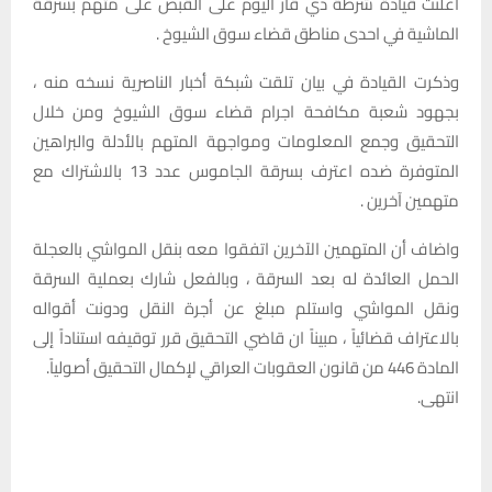
اعلنت قيادة شرطة ذي قار اليوم على القبض على متهم بسرقة
الماشية في احدى مناطق قضاء سوق الشيوخ .
وذكرت القيادة في بيان تلقت شبكة أخبار الناصرية نسخه منه ،
بجهود شعبة مكافحة اجرام قضاء سوق الشيوخ ومن خلال
التحقيق وجمع المعلومات ومواجهة المتهم بالأدلة والبراهين
المتوفرة ضده اعترف بسرقة الجاموس عدد 13 بالاشتراك مع
متهمين آخرين .
واضاف أن المتهمين الآخرين اتفقوا معه بنقل المواشي بالعجلة
الحمل العائدة له بعد السرقة ، وبالفعل شارك بعملية السرقة
ونقل المواشي واستلم مبلغ عن أجرة النقل ودونت أقواله
بالاعتراف قضائياً ، مبيناً ان قاضي التحقيق قرر توقيفه استناداً إلى
المادة 446 من قانون العقوبات العراقي لإكمال التحقيق أصولياً.
انتهى.