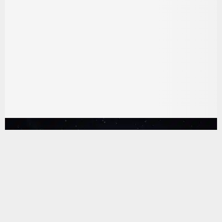
يستخدم هذا الموقع ملفات تعريف الارتباط لتحسين تجربتك. سنفترض أنك
موافق على هذا، ولكن يمكنك إلغاء الاشتراك إذا كنت ترغب في ذلك.
موافق
قراءة المزيد