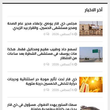
آخر الاخبار
مجلس ذي قار يوصي بإعفاء مدير عام الصحة
ومدير مستشفى الحسين.. والقرار بيد الزيدي
6 أغسطس، 2026
0
تسمم حاد وطبيب مقيم ومحاليل فقط.. هكذا
مات يوسف في مستشفى الشطرة بعد ساعات
من الانتظار
6 أغسطس، 2026
0
ذي قار تحت تأثير موجة حر استثنائية ودرجات
حرارة تتخطى الخمسين درجة مئوية
6 أغسطس، 2026
0
سمك السلور يهدد الاهوار.. مسؤول في ذي قار
يحذر من كارثة بيولوجية صامتة