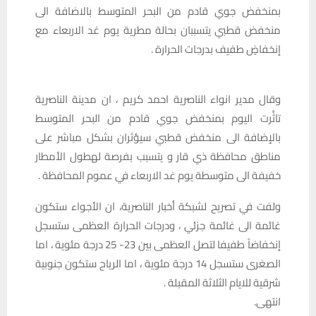
بمنخفض جوي قادم من البحر المتوسط بالاضافة الى
منخفض قطبي يتسببان بحالة مطرية يوم غد الاربعاء مع
إنخفاضٍ طفيف بدرجات الحرارة .
وقال مدير انواء الناصرية احمد كريم ، ان مدينة الناصرية
تاثَّرت اليوم بمنخفض جوي قادم من البحر المتوسط
بالإضافة الى منخفض قطبي سيؤثران بشكل مباشر على
مناطق محافظة ذي قار و يتسبب بفرصة لهطول الأمطار
خفيفة الى متوسطة يوم غد الاربعاء في عموم المحافظة .
ولفت في تصريح لشبكة أخبار الناصرية، ان الأجواء ستكون
غائمة الى غائمة جزئي ، ودرجات الحرارة العظمى ستسجل
إنخفاضاً طفيفا لتصل العظمى بين 23- 25 درجة مئوية ، اما
الصغرى ستسجل 14 درجة مئوية ، اما الرياح ستكون جنوبية
شرقية للايام الثلاثة المقبلة .
انتهى.