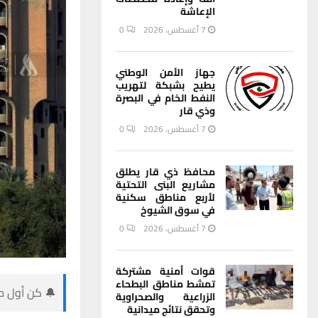
الإعاشة
7 أغسطس، 2026
0
جهاز الأمن الوطني
يطيح بشبكة لتهريب
النفط الخام في البصرة
وذي قار
7 أغسطس، 2026
0
محافظ ذي قار يطلق
مشاريع البنى التحتية
لأربع مناطق سكنية
في سوق الشيوخ
7 أغسطس، 2026
0
قوات أمنية مشتركة
تمشط مناطق البطحاء
🔔 كن أول من
الزراعية والصحراوية
وتحقق نتائج ميدانية