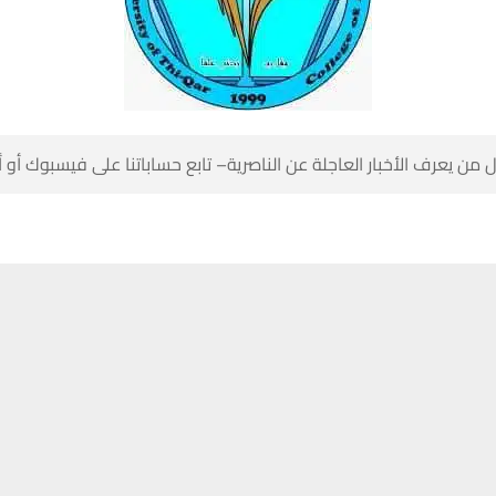
 من يعرف الأخبار العاجلة عن الناصرية– تابع حساباتنا على فيسبوك أو
ناصرية:
حسين تجربتك. سنفترض أنك موافق على هذا، ولكن يمكنك إلغاء الاشتراك إذا كنت
كلية الآداب بجامعة ذي قار اليوم الاثنين عن بدء التقديم للدراسة المسائية
ية واللغة الانجليزية وقسم الاجتماع” امام الطلبة من خريجي الدور الثالث .
لية تابعته شبكة أخبار الناصرية ان التقديم سيكون مفتوحاً امام خريجي الاعدا
اءً من يوم الثلاثاء المصادف ١٢/١٢/٢٠٢٣ ولمدة ٥ أيام.
ة الراغبين بالتقديم مراجعة شعبة شؤون الطلبة في الكلية اثناء الدوام الصبا
صولية للتقديم.