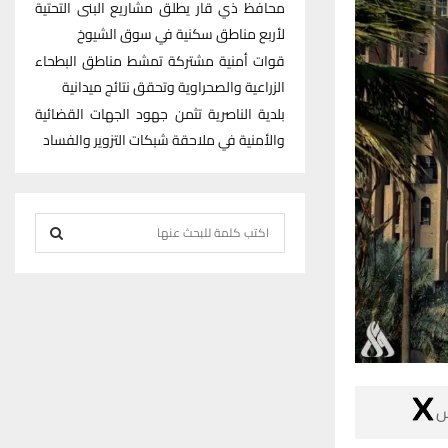
محافظ ذي قار يطلق مشاريع البنى التحتية
لأربع مناطق سكنية في سوق الشيوخ
قوات أمنية مشتركة تمشط مناطق البطحاء
الزراعية والصحراوية وتحقق نتائج ميدانية
بلدية الناصرية تثمن جهود الجهات القضائية
والأمنية في ملاحقة شبكات التزوير والفساد
S
e
S
a
r
E
c
h
A
f
R
o

r
C