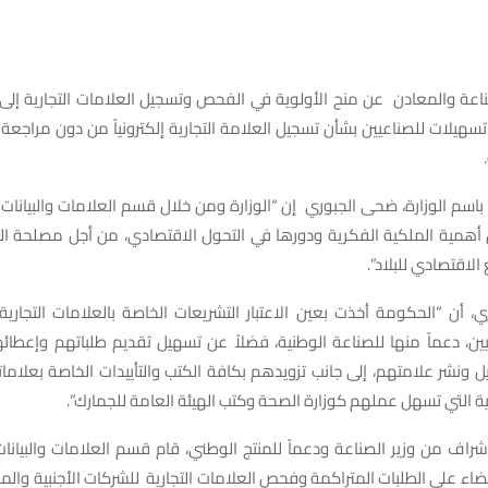
ناعة والمعادن عن منح الأولوية في الفحص وتسجيل العلامات التجارية إلى 
تسهيلات للصناعيين بشأن تسجيل العلامة التجارية إلكترونياً من دون مراجع
باسم الوزارة، ضحى الجبوري إن “الوزارة ومن خلال قسم العلامات والبيانات 
همية الملكية الفكرية ودورها في التحول الاقتصادي، من أجل مصلحة ال
 الاقتصادي للبلاد”.
، أن “الحكومة أخذت بعين الاعتبار التشريعات الخاصة بالعلامات التجاري
ين، دعماً منها للصناعة الوطنية، فضلاً عن تسهيل تقديم طلباتهم وإعطائ
ونشر علامتهم، إلى جانب تزويدهم بكافة الكتب والتأييدات الخاصة بعلاماته
 التي تسهل عملهم كوزارة الصحة وكتب الهيئة العامة للجمارك”.
شراف من وزير الصناعة ودعماً للمنتج الوطني، قام قسم العلامات والبيانات ا
ضاء على الطلبات المتراكمة وفحص العلامات التجارية للشركات الأجنبية والمح