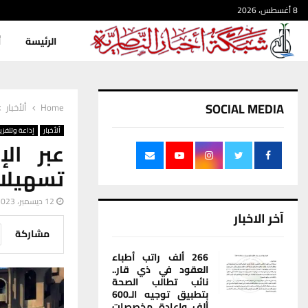
8 أغسطس، 2026
الرئيسة
أ
SOCIAL MEDIA
Home
ألأخبار
ألأخبار
إذاعة وتلفزي
عبر الإ
تسهيلات
12 ديسمبر، 2023
آخر الاخبار
مشاركة
266 ألف راتب أطباء
العقود في ذي قار..
نائب تطالب الصحة
بتطبيق توجيه الـ600
ألف وإعادة مخصصات