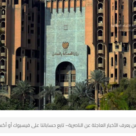
 كن أول من يعرف الأخبار العاجلة عن الناصرية– تابع حساباتنا على ف