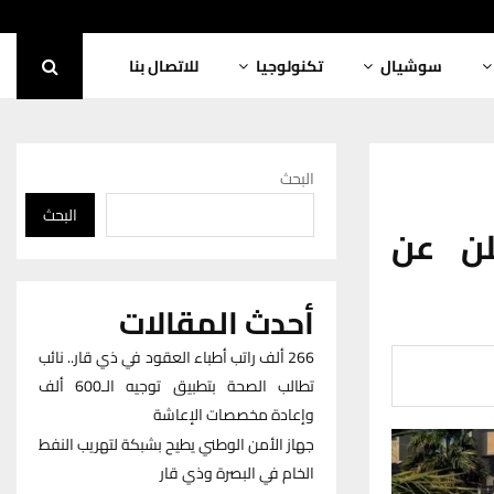
سوشيال
تكنولوجيا
للاتصال بنا
البحث
البحث
علن عن
أحدث المقالات
266 ألف راتب أطباء العقود في ذي قار.. نائب
تطالب الصحة بتطبيق توجيه الـ600 ألف
وإعادة مخصصات الإعاشة
جهاز الأمن الوطني يطيح بشبكة لتهريب النفط
الخام في البصرة وذي قار