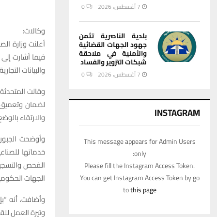
7 أغسطس، 2026
0
وكالات:
بلدية الناصرية تثمن
أعلنت وزارة الص
جهود الجهات القضائية
والأمنية في ملاحقة
فيما أشارت إلى 
شبكات التزوير والفساد
والبيانات التجارية.
7 أغسطس، 2026
0
وقالت المتحدثة 
لضمان وتعميق أ
INSTAGRAM
والارتقاء بالوضع
وأوضحت الجبوري
This message appears for Admin Users
خدماتها للصناعي
only:
الفحص والتسجيل 
Please fill the Instagram Access Token.
الجهات الحكومية
You can get Instagram Access Token by go
to
this page
وأضافت، أنه “بإ
وتيرة العمل للق