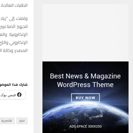
الطلبات العائدة للأعوام 2021 و2022″، مشيرة إلى أن “الطلبات العائدة
ولفتت، إلى “زيا
لتجهيز الصناعيي
الإلكترونية وا
الإلكتروني والت
المصدر: وكالة الا
شارك هذا الموضو
فيس بوك
اخبار
الناصرية