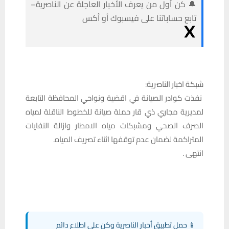
🔔 كن أول من يعرف الأخبار العاجلة عن الناصرية–
تابع حساباتنا على فيسبوك أو أكس
شبكة اخبار الناصرية:
نفذت كوادر الصيانة في اقضية ونواحي المحافظة التابعة
لمديرية مجاري ذي قار حملة صيانة للخطوط الناقلة لمياه
الصرف الصحي ومشبكات مياه الامطار وازالة النفايات
المتراكمة لضمان عدم توقفها اثناء تصريف المياه.
انتهى .‏
📱 حمل تطبيق أخبار الناصرية وكن على اطلاع دائم