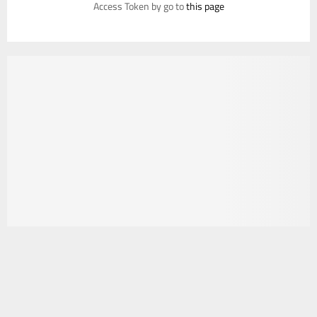
Access Token by go to
this page
يستخدم هذا الموقع ملفات تعريف الارتباط لتحسين تجربتك. سنفترض أنك
موافق على هذا، ولكن يمكنك إلغاء الاشتراك إذا كنت ترغب في ذلك.
موافق
قراءة المزيد