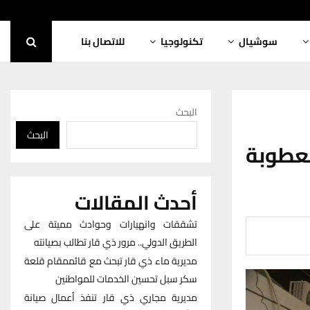
سوشيال
تكنولوجيا
للاتصال بنا
البحث
البحث
 من 70 محولة معطوبة
أحدث المقالات
تشققات وانهيارات وحوادث مميتة على
الطريق الدولي.. مرور ذي قار تطالب بصيانته
مديرية ماء ذي قار تبحث مع قائممقام قلعة
سكر سبل تحسين الخدمات للمواطنين
مديرية مجاري ذي قار تنفذ أعمال صيانة