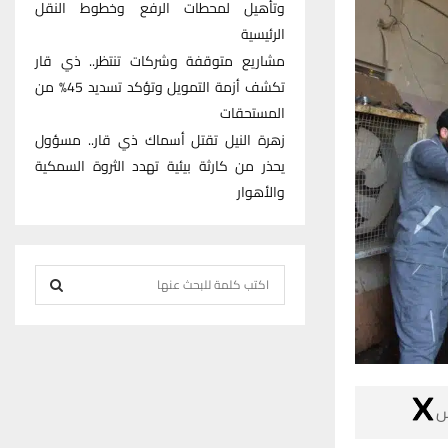
وتأهيل لمحطات الرفع وخطوط النقل
الرئيسية
مشاريع متوقفة وشركات تنتظر.. ذي قار
تكشف أزمة التمويل وتؤكد تسديد 45% من
المستحقات
زهرة النيل تقتل أسماك ذي قار.. مسؤول
يحذر من كارثة بيئية تهدد الثروة السمكية
والأهوار
S
e
S
a
r
E
c
h
A

f
R