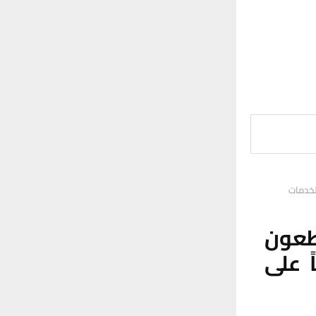
لخدمات
طعون
 على