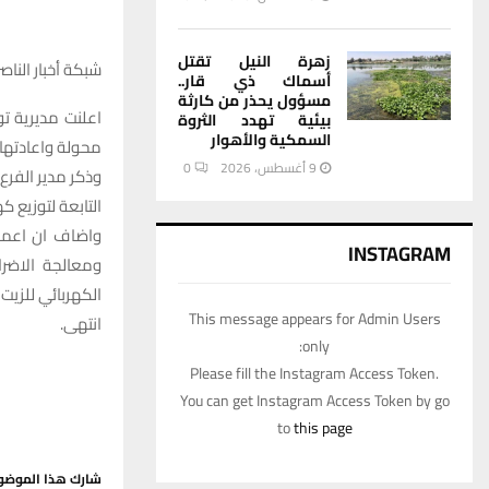
زهرة النيل تقتل
شبكة أخبار الناصر
أسماك ذي قار..
مسؤول يحذر من كارثة
بيئية تهدد الثروة
السمكية والأهوار
محولة واعادتها ا
9 أغسطس، 2026
0
وذكر مدير الفرع 
التابعة لتوزيع كهرباء ذي قار تمك
واضاف ان اعمال
INSTAGRAM
ومعالجة الاضرا
الكهربائي للزيت
This message appears for Admin Users
انتهى.
only:
Please fill the Instagram Access Token.
You can get Instagram Access Token by go
to
this page
شارك هذا الموضو