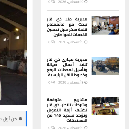
9 أغسطس، 2026
0
مديرية ماء ذي قار
تبحث مع قائممقام
قلعة سكر سبل تحسين
الخدمات للمواطنين
9 أغسطس، 2026
0
مديرية مجاري ذي قار
تنفذ أعمال صيانة
وتأهيل لمحطات الرفع
وخطوط النقل الرئيسية
9 أغسطس، 2026
0
مشاريع متوقفة
وشركات تنتظر.. ذي قار
تكشف أزمة التمويل
وتؤكد تسديد 45% من
🔔 كن أول من
المستحقات
9 أغسطس، 2026
0