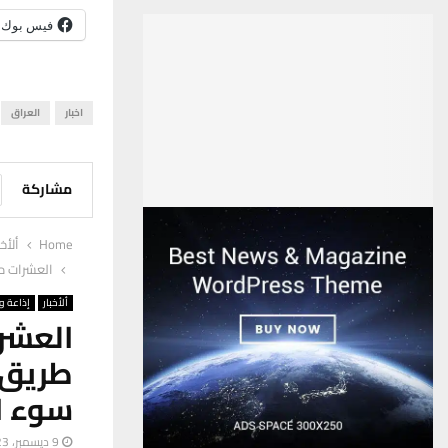
فيس بوك
اخبار
العراق
مشاركة
Home
ألأخب
العشرات م
ألأخبار
إذاعة وت
العشر
طريق 
سوء ا
9 ديسمبر، 2023