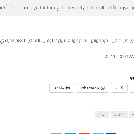
 كن أول من يعرف الأخبار العاجلة عن الناصرية– تابع حساباتنا على ف
بالصور: جامعة ذي قار تحتفل بتخرج دورتها الحادية والعشرين “طوفان الاقصى” للعام 
شا
طباعة
WhatsApp
X
ذي قار
تلفزيون
ا