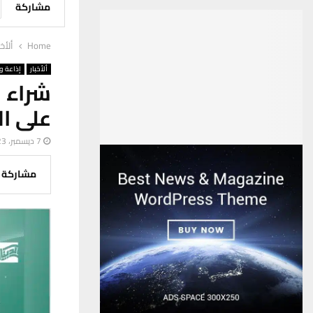
مشاركة
Home
ألأخب
ألأخبار
إذاعة وت
شراء ا
على ال
7 ديسمبر، 2023
مشاركة