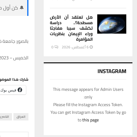
🔔 كن أول من
هل تعتقد أن الأرض
مسطحة؟.. دراسة
تكشف سببا مفاجئا
وراء الإيمان بنظريات
المؤامرة
بالصور: جامعة ذي 
6 أغسطس، 2026
0
الخميس – 07/12/2023 – 22:11
INSTAGRAM
شارك هذا الموضو
This message appears for Admin Users
فيس بوك
only:
Please fill the Instagram Access Token.
You can get Instagram Access Token by go
العراق
الناصري
to
this page