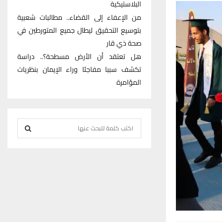
البلاستيكية
من الإعفاء إلى القضاء.. مطالبات شعبية
بتوسيع التحقيق ليطال جميع المتورطين في
صحة ذي قار
هل تعتقد أن الأرض مسطحة؟.. دراسة
تكشف سببا مفاجئا وراء الإيمان بنظريات
المؤامرة
S
e
S
a
r
E
c
h
A
f
R
o