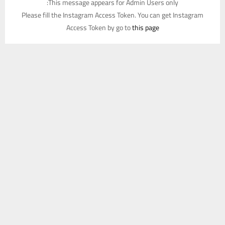
This message appears for Admin Users only:
Please fill the Instagram Access Token. You can get Instagram
Access Token by go to
this page
يستخدم هذا الموقع ملفات تعريف الارتباط لتحسين تجربتك. سنفترض أنك
موافق على هذا، ولكن يمكنك إلغاء الاشتراك إذا كنت ترغب في ذلك.
موافق
قراءة المزيد