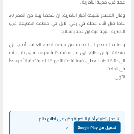
عمه غرب مدينة الناصرية .
وقال المصدر لشبكة أخبار الناصرية، ان شخصاً يبلغ من العمر 20
عاماً قتل اثناء عمله في رعي الابل في منطقة الكطيعة غرب
الناصرية ، نتيجة عبث ابن عمه بالسلاح.
واضاف المصدر ان الضحية من سكنة قضاء الغراف أصيب في
منطقة الراس بطلق ناري من بندقية كلاشنكوف وجرى نقل جثته
الى دائرة الطب العدلي ، فيما فتحت الأجهزة الأمنية تحقيقاً موسعاً
في الحادث .
انتهى.
📱 حمل تطبيق أخبار الناصرية وكن على اطلاع دائم
×
تحميل من Google Play