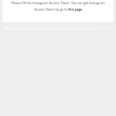
Please fill the Instagram Access Token. You can get Instagram
Access Token by go to
this page
يستخدم هذا الموقع ملفات تعريف الارتباط لتحسين تجربتك. سنفترض أنك
موافق على هذا، ولكن يمكنك إلغاء الاشتراك إذا كنت ترغب في ذلك.
موافق
قراءة المزيد