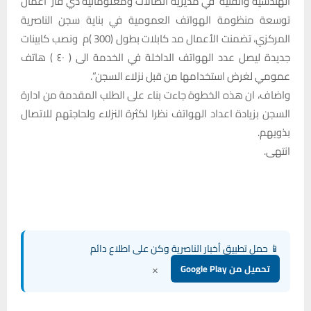
الهندسية والفنية في مديرية اتصالات ومعلوماتية ذي قار أعمال
توسعة منظومة الهواتف العمومية في بناية سجن الناصرية
المركزي، تضمنت الأعمال مد كابلات بطول (300 )م ونصب كابينات
جديدة ليصل عدد الهواتف الداخلة في الخدمة الى ( ٤٠ ) هاتف
عمومي لغرض استخدامها من قبل نزلاء السجن”.
واضاف، ان هذه الخطوة جاءت بناء على الطلب المقدمة من ادارة
السجن بزيادة اعداد الهواتف نظرا لكثرة النزلاء ولحاجتهم للاتصال
بذويهم.
انتهى.
📱 حمل تطبيق أخبار الناصرية وكن على اطلاع دائم
×
تحميل من Google Play