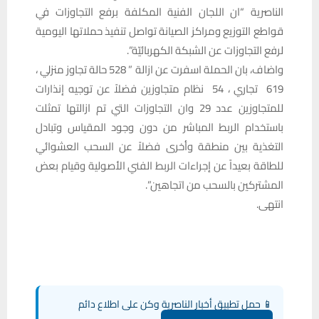
الناصرية “ان اللجان الفنية المكلفة برفع التجاوزات في
قواطع التوزيع ومراكز الصيانة تواصل تنفيذ حملاتها اليومية
لرفع التجاوزات عن الشبكة الكهربائيّة”.
واضاف، بان الحملة اسفرت عن ازالة ” 528 حالة تجاوز منزلي ،
619 تجاري ، 54 نظام متجاوزين فضلاً عن توجيه إنذارات
للمتجاوزين عدد 29 وان التجاوزات التي تم ازالتها تمثلت
باستخدام الربط المباشر من دون وجود المقياس وتبادل
التغذية بين منطقة وأخرى فضلاً عن السحب العشوائي
للطاقة بعيداً عن إجراءات الربط الفني الأصولية وقيام بعض
المشتركين بالسحب من اتجاهين”.
انتهى.
📱 حمل تطبيق أخبار الناصرية وكن على اطلاع دائم