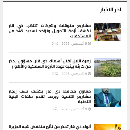
آخر الاخبار
مشاريع متوقفة وشركات تنتظر.. ذي قار
تكشف أزمة التمويل وتؤكد تسديد 45% من
المستحقات
9 أغسطس، 2026
0
زهرة النيل تقتل أسماك ذي قار.. مسؤول يحذر
من كارثة بيئية تهدد الثروة السمكية والأهوار
9 أغسطس، 2026
0
معاون محافظ ذي قار يكشف نسب إنجاز
مشاريع التنمية ويرصد تقدم ملفات البنية
التحتية
9 أغسطس، 2026
0
أنواء ذي قار تحذر من تأثير منخفض شبه الجزيرة