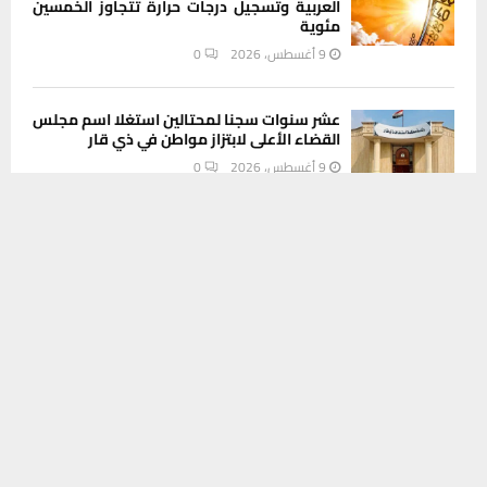
العربية وتسجيل درجات حرارة تتجاوز الخمسين
مئوية
9 أغسطس، 2026
0
عشر سنوات سجنا لمحتالين استغلا اسم مجلس
القضاء الأعلى لابتزاز مواطن في ذي قار
9 أغسطس، 2026
0
يستخدم هذا الموقع ملفات تعريف الارتباط لتحسين تجربتك. سنفترض أنك
موافق على هذا، ولكن يمكنك إلغاء الاشتراك إذا كنت ترغب في ذلك.
INSTAGRAM
موافق
قراءة المزيد
This message appears for Admin Users only:
Please fill the Instagram Access Token. You can get Instagram
Access Token by go to
this page