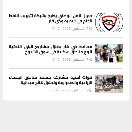
جهاز الأمن الوطني يطيح بشبكة لتهريب النفط
الخام في البصرة وذي قار
7 أغسطس، 2026
0
محافظ ذي قار يطلق مشاريع البنى التحتية
لأربع مناطق سكنية في سوق الشيوخ
7 أغسطس، 2026
0
قوات أمنية مشتركة تمشط مناطق البطحاء
الزراعية والصحراوية وتحقق نتائج ميدانية
7 أغسطس، 2026
0
يستخدم هذا الموقع ملفات تعريف الارتباط لتحسين تجربتك. سنفترض أنك
بلدية الناصرية تثمن جهود الجهات القضائية
والأمنية في ملاحقة شبكات التزوير والفساد
موافق على هذا، ولكن يمكنك إلغاء الاشتراك إذا كنت ترغب في ذلك.
7 أغسطس، 2026
0
موافق
قراءة المزيد