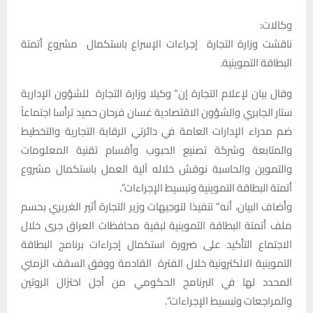
وكالات:
ناقشت وزارة التجارة إجراءات الإسراع باستكمال مشروع أتمتة
البطاقة التموينية.
وقال بيان لإعلام التجارة إن” وكيلا وزارة التجارة للشؤون الإدارية
ستار الجابري والشؤون الاقتصادية غسان فرحان حميد ترأسا اجتماعاً
ضم مدراء الإدارات العامة في دائرتي الرقابة التجارية والتخطيط
والمتابعة وشركة تصنيع الحبوب وأقسام تقنية المعلومات
والتموين والحاسبة نوقش خلاله آلية العمل باستكمال مشروع
أتمتة البطاقة التموينية وتبسيط الإجراءات”.
وأضاف البيان، أنه” تنفيذا لتوجيهات وزير التجارة أثير الغريري بحسم
ملف أتمتة البطاقة التموينية لبقية محافظات العراق جرى خلال
الاجتماع التأكيد على ضرورة استكمال إجراءات برنامج البطاقة
التموينية الالكترونية خلال الفترة القادمة ووفق السقف الزمني
المحدد لها في البرنامج الحكومي من أجل اختزال الروتين
والمراجعات وتبسيط الإجراءات”.