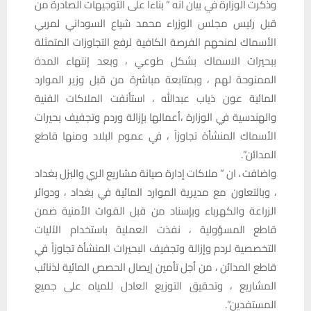
وذكرت الوزارة في بيان انه ” بناءاً على التوجيهات الصادرة من
قبل رئيس مجلس الوزراء محمد شياع السوداني لمربي
الأسماك لمنحهم الفرصة الكافية لرفع التجاوزات المتمثلة
ببحيرات الاسماك بشكل طوعي ، وبعد إنتهاء المدة
الممنوحة لهم ، وبمتابعة مباشرة من قبل وزير الموارد
المائية عون ذياب عبدالله ، استأنفت الملاكات الفنية
والهندسية في الوزارة ،أعمالها بإزالة وردم وتجفيف بحيرات
الأسماك المنشأة تجاوزاً ، في عموم البلاد ومنها قاطع
المدائن”.
واضافت ، ان ” ملاكات إدارة صيانة مشاريع الري والبزل بغداد
، وبالتعاون مع مديرية الموارد المائية في بغداد ، ودوائر
الزراعة والكهرباء وبإسناد من قبل القوات الأمنية ضمن
قاطع المسؤولية ، نفذت العملية باستخدام الآليات
التخصصية لردم وإزالة وتجفيف البحيرات المنشأة تجاوزاً في
قاطع المدائن ، من أجل تأمين إيصال الحصص المائية لذنائب
المشاريع ، وتحقيق التوزيع العادل للمياه على جميع
المستفدين”.