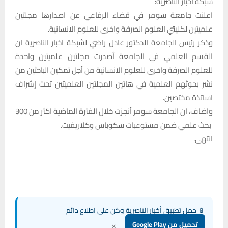
شبكة اخبار الناصرية:
اعلنت جامعة سومر في قضاء الرفاعي عن اصدارها مجلتين
علميتين لكليتي العلوم الصرفة واخرى للعلوم الانسانية.
وذكر رئيس الجامعة الدكتور عادل راضي لشبكة اخبار الناصرية ان
القسم العلمي في الجامعة أصدرت مجلتين علميتين واحدة
للعلوم الصرفة واخرى للعلوم الانسانية من أجل تمكين الباحثين من
نشر بحوثهم العلمية في هاتين المجلتين العلميتين تحت إشراف
اساتذة مختصين.
واضاف، ان الجامعة سومر أنجزت خلال الفترة الماضية اكثر من 300
بحث علمي ضمن مستوعبات سكوباس وكلاريفيت.
انتهى.
📱 حمل تطبيق أخبار الناصرية وكن على اطلاع دائم
×
تحميل من Google Play