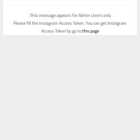
This message appears for Admin Users only:
Please fill the Instagram Access Token. You can get Instagram
Access Token by go to
this page
يستخدم هذا الموقع ملفات تعريف الارتباط لتحسين تجربتك. سنفترض أنك
موافق على هذا، ولكن يمكنك إلغاء الاشتراك إذا كنت ترغب في ذلك.
موافق
قراءة المزيد