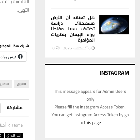
القانونية بحقه .
انتهى.
هل تعتقد أن الأرض
مسطحة؟.. دراسة
تكشف سببا مفاجئا
وراء الإيمان بنظريات
المؤامرة
شارك هذا الموضو
6 أغسطس، 2026
0
فيس بوك
INSTAGRAM
العراق
الناصري
This message appears for Admin Users
only:
Please fill the Instagram Access Token.
مشاركة
You can get Instagram Access Token by go
to
this page
Home
أخبا
أخبار العراق
أخب