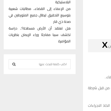
البلاستيكية
من الإعفاء إلى القضاء.. مطالبات شعبية
بتوسيع التحقيق ليطال جميع المتورطين في
صحة ذي قار
هل تعتقد أن الأرض مسطحة؟.. دراسة
تكشف سببا مفاجئا وراء الإيمان بنظريات
المؤامرة

S
e
S
a
كشف
r
E
c
وقال المصدر ل
h
A
f
R
واضاف ان المت
o