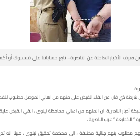
 كن أول من يعرف الأخبار العاجلة عن الناصرية– تابع حساباتنا على ف
شبك
 مصدر في شرطة ذي قار ، عن القاء القبض على متهم من اهالي الموصل 
شبكة أخبار الناصرية، ان المتهم من اهالي محافظة نينوى ، القي القبض عل
ذي قار في سيطرة ” الكطيعة ”
هم مطلوب بتهم جنائية مختلفة ، الى محكمة تحقيق نينوى ، مبينا انه تم ا