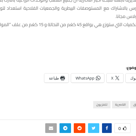
موس بالاشتراك مع المستوصفات البيطرية والجمعيات الفلاحية استعداد لتوز
ولاس مجانا.
توزع هي بواقع 45 كغم من النخالة و 15 كغم من علف “المولاس”.
وضوع:
وك
X
WhatsApp
طباعة
ق
الناصرية
تلفزيون
0