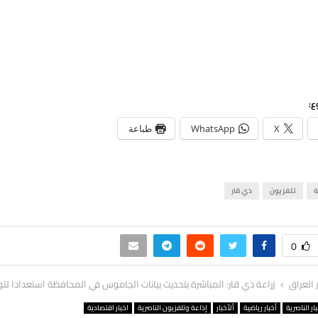
ع:
X
WhatsApp
طباعة
ة
تلفزيون
ذي قار
0
ر العراق
زراعة ذي قار: المباشرة بتحديث بيانات الجاموس في المحافظة استعدادا لتو
ار الناصرية
أخبار رياضية
ألأخبار
إذاعة وتلفزيون الناصرية
اخبار اقتصادية