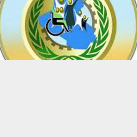
حسين تجربتك. سنفترض أنك موافق على هذا، ولكن يمكنك إلغاء الاشتراك إذا كنت
 من يعرف الأخبار العاجلة عن الناصرية– تابع حساباتنا على فيسبوك أو