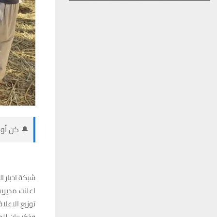
🔔 كن أول
شبكة اخبار ال
اعلنت مديري
توزيع الاعلاف
وذكر بيان لل