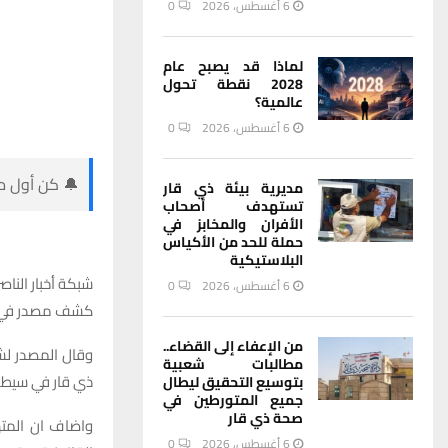
6 أغسطس، 2026
0
لماذا قد يصبح عام
2028 نقطة تحول
عالمية؟
6 أغسطس، 2026
0
🔔 كن أول من
مديرية بيئة ذي قار
تستهدف أصحاب
الأفران والمخابز في
حملة للحد من الأكياس
البلاستيكية
شبكة أخبار الناصر
6 أغسطس، 2026
0
كشف مصدر في شر
من الإعفاء إلى القضاء..
وقال المصدر لش
مطالبات شعبية
ذي قار في سيطرة
بتوسيع التحقيق ليطال
جميع المتورطين في
صحة ذي قار
واضاف ان المته
6 أغسطس، 2026
0