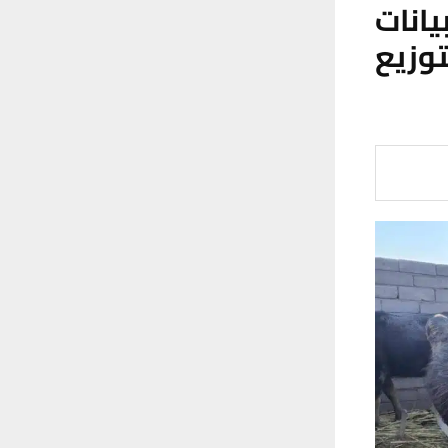
انات
وزيع