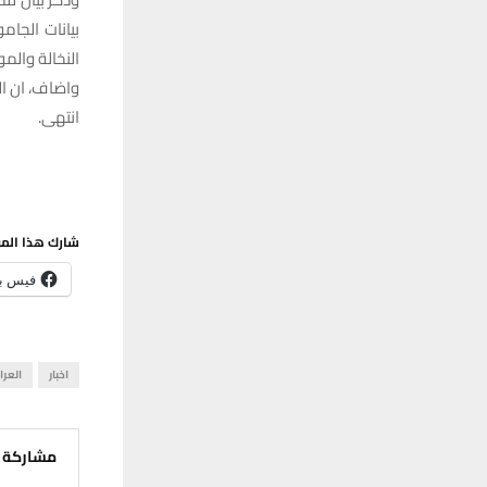
بيانات الجا
النخالة والم
واضاف، ان الكميات التي س
انتهى.
شارك هذا الم
فيس ب
اخبار
العرا
مشاركة