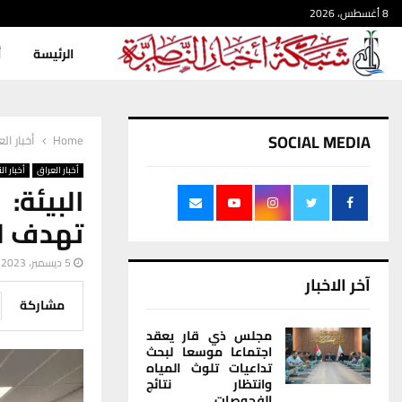
8 أغسطس، 2026
الرئيسة
أ
SOCIAL MEDIA
Home
أخبار ال
أخبار العراق
أخبار ال
البيئة
تهدف لت
5 ديسمبر، 2023
آخر الاخبار
مشاركة
مجلس ذي قار يعقد
اجتماعا موسعا لبحث
تداعيات تلوث المياه
وانتظار نتائج
الفحوصات