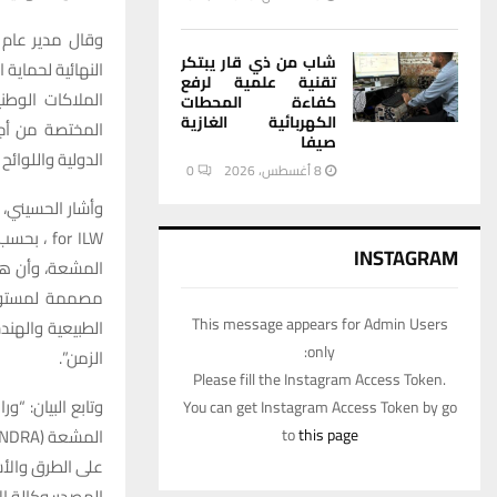
وقال مدير عام 
شاب من ذي قار يبتكر
النهائية لحماية 
تقنية علمية لرفع
الملاكات الوطن
كفاءة المحطات
الكهربائية الغازية
المختصة من أجل
صيفا
الدولية واللوائح
8 أغسطس، 2026
0
for ILW 
INSTAGRAM
المشعة، وأن هذ
مصممة لمستويا
This message appears for Admin Users
الطبيعية والهند
only:
الزمن”.
Please fill the Instagram Access Token.
وتابع البيان: “و
You can get Instagram Access Token by go
to
this page
على الطرق والأسا
المصدر: وكالة الا