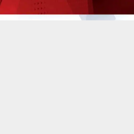
حسين تجربتك. سنفترض أنك موافق على هذا، ولكن يمكنك إلغاء الاشتراك إذا كنت
 من يعرف الأخبار العاجلة عن الناصرية– تابع حساباتنا على فيسبوك أو
ناصرية:
الثالث لطلبة السادس الاعدادي في محافظة ذي قار حصرا.
Description
Size
Last modified