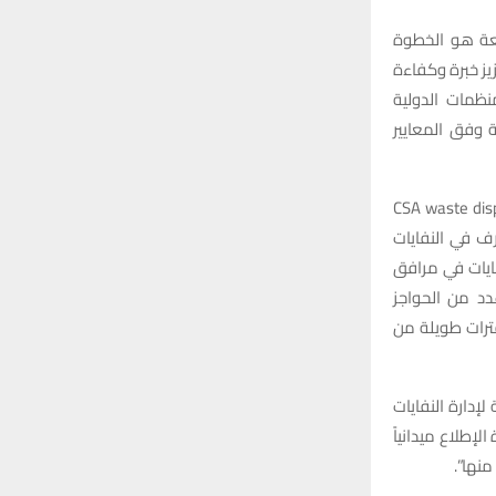
شعة هو الخطوة
زيز خبرة وكفاءة
نظمات الدولية
 وفق المعايير
 النفايات المشعة الفرنسية CSA waste disposal Facility
صرف في النفايات
ايات في مرافق
د من الحواجز
فترات طويلة من
لإدارة النفايات
ية (IRSN، وقد تضمنت الزيارة الإطلاع ميدانياً
منها”.