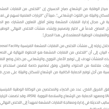
مركز الوقاية من الإشعاع، صباح الحسيني إن “التخلص من النفايات الم
السكان والبيئة من التلوث الإشعاعي”، مبيناً أن “الزيارات العلمية تسهم في تع
ية في مجال إدارة النفايات المشعة وفتح آفاق التعاون المشترك مع الم
 المضي قدماً في اختيار وتصميم وإنشاء منشآت التخلص النهائي الوطنية
 والتعليمات الوطنية المعتمدة في هذا المجال”.
وأشار الحسيني، خلال زيارته إلى منشآت التخلص من
، بحسب البيان، إلى أن “التخلص من النفايات المشعة هو الخطوة النهائية في الت
ه المنشآت تهدف إلى توفير الأمان النووي والإشعاعي من خلال وضع النف
ت ملائمة من الاحتواء والعزل، وفق تصاميم خاصة تتضمن استخدام عد
سية من أجل توفير الحماية الكافية من الإشعاع للسكان والبيئة على مدى 
رافق الفريق الفني، عدد من الخبراء والمختصين من الوكالة الوطنية الفرنسية 
المشعة (ANDRA) ومعهد الحماية من الإشعاع والسلامة النوو
ليب الحديثة في إدارة ومعالجة النفايات المشعة تمهيداً إلى التخلص النهائي 
نباء العراقية