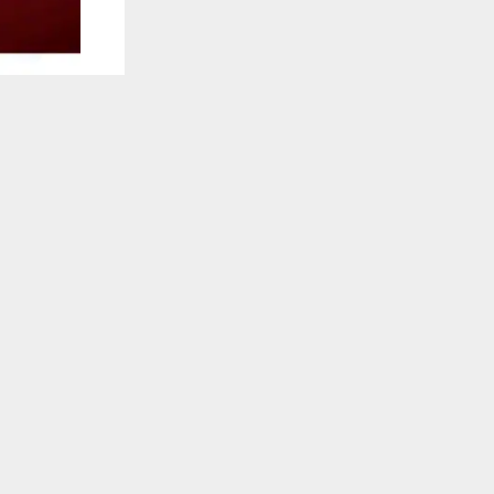
يستخدم هذا الموقع ملفات تعريف الارتباط لت
🔔 كن أول
شبكة اخبار ال
نتائج الدور 
Name