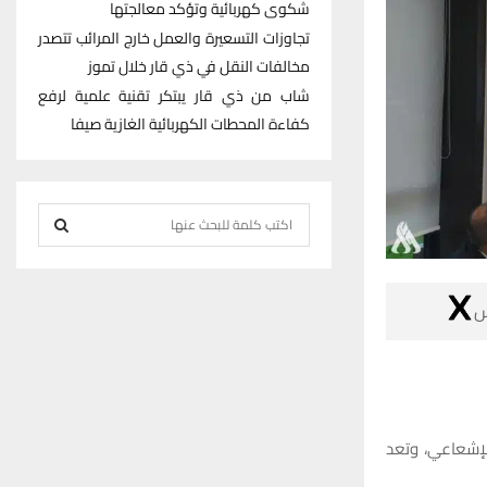
شكوى كهربائية وتؤكد معالجتها
تجاوزات التسعيرة والعمل خارج المرائب تتصدر
مخالفات النقل في ذي قار خلال تموز
شاب من ذي قار يبتكر تقنية علمية لرفع
كفاءة المحطات الكهربائية الغازية صيفا
S
e
S
a
r

E
c
h
A
f
R
o
r
C
أكدت وزارة ال
:
H