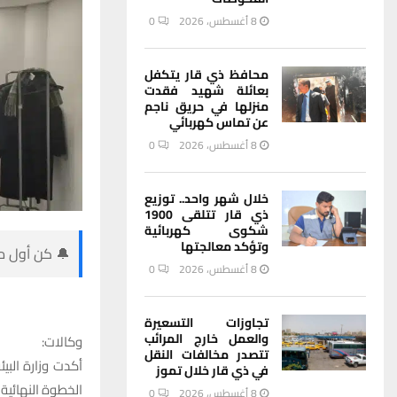
8 أغسطس، 2026
0
محافظ ذي قار يتكفل
بعائلة شهيد فقدت
منزلها في حريق ناجم
عن تماس كهربائي
8 أغسطس، 2026
0
خلال شهر واحد.. توزيع
ذي قار تتلقى 1900
شكوى كهربائية
وتؤكد معالجتها
🔔 كن أول من
8 أغسطس، 2026
0
تجاوزات التسعيرة
والعمل خارج المرائب
وكالات:
تتصدر مخالفات النقل
أكدت وزارة الب
في ذي قار خلال تموز
الخطوة النهائية 
8 أغسطس، 2026
0