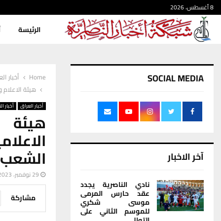
8 أغسطس، 2026
الرئيسة
أ
SOCIAL MEDIA
Home
أخبار ال
هيئة الاعلام 
أخبار العراق
أخبار ال
هيئة ا
الاعلام
الشعب 
آخر الاخبار
29 نوفمبر، 2023
نادي الناصرية يجدد
عقد حارس المرمى
مشاركة
موسى شكري
للموسم الثاني على
التوالي