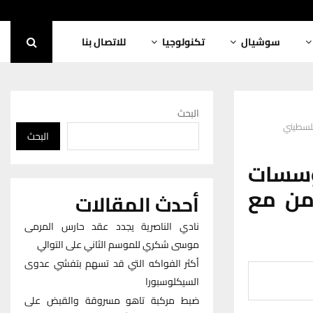
سوشيال
تكنولوجيا
للاتصال بنا
البحث
فلسطيني
البحث
ؤسسات
امن مع
أحدث المقالات
نادي الناصرية يجدد عقد حارس المرمى
موسى شكري للموسم الثاني على التوالي
أكثر الفواكه التي قد تسهم بتفشي عدوى
السيكلوسبورا
ضبط مركبة تاهو مسروقة والقبض على