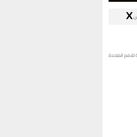

وجهت هيئة الاع