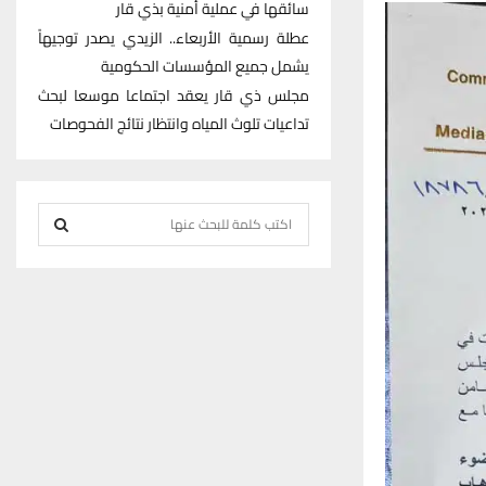
سائقها في عملية أمنية بذي قار
عطلة رسمية الأربعاء.. الزيدي يصدر توجيهاً
يشمل جميع المؤسسات الحكومية
مجلس ذي قار يعقد اجتماعا موسعا لبحث
تداعيات تلوث المياه وانتظار نتائج الفحوصات
S
e
S
a
r
E
c
h
A
f
R
o
r
C
:
H