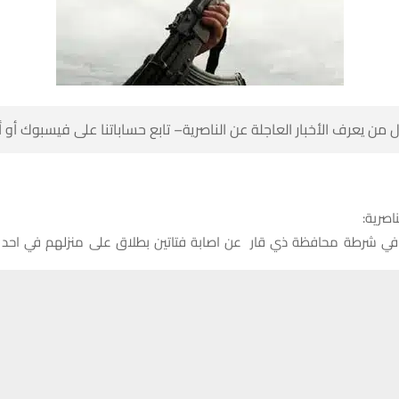
 من يعرف الأخبار العاجلة عن الناصرية– تابع حساباتنا على فيسبوك أو
ناصرية:
في شرطة محافظة ذي قار عن اصابة فتاتين بطلاق على منزلهم في احد 
في الشرطة لشبكة اخبار الناصرية ان فتاتين اصيبتا بطلق ناري خلال استهداف
حسين تجربتك. سنفترض أنك موافق على هذا، ولكن يمكنك إلغاء الاشتراك إذا كنت
ئري سابق في احد قرى قضاء الرفاعي.
تاتين تم نقلهم إلى مستشفى الرفاعي العام لتلقي العلاج.