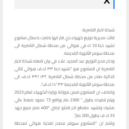
شبكة اخبار الناصرية:
قالت مديرية توزيع كهرباء ذي قار انها باشرت باعمال مشروع
تشييد خط 33 ك في هوائي من محطة شمال الناصرية الى
محطة سومر الثانوية القديمة.
وذكر مدير التوزيع عبد المجيد علاء في بيان تابعته شبكة اخبار
الناصرية ان المشروع هو “تشييد خط ٣٣ ك.ف هوائي ثنائي
الدائرة صادر من محطة شمال الناصرية ١٣٢ /٣٣ ك.ف الى
محطة سومر الثانوية القديمة ٣٣ /١١ ك.ف”.
واضاف، ان المشروع ضمن موزانة وزارة الكهرباء لعام 2023
ويتم تنفيذه بطول ” 2300 متر بواقع 73 عمود ضغط عالي
مشبك وتشييد مقطع اخر قابلو ارضي *400 ملم مربع جهد
33 ك ف بطول 200 متر”.
واشار ان “المشروع سيوفر مصدر تغذية هوائي لمحطة