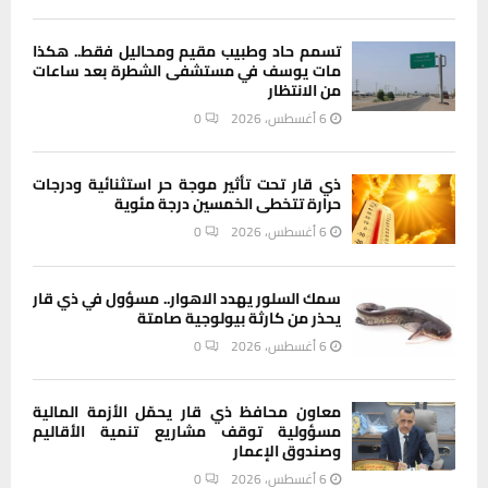
تسمم حاد وطبيب مقيم ومحاليل فقط.. هكذا
مات يوسف في مستشفى الشطرة بعد ساعات
من الانتظار
6 أغسطس، 2026
0
ذي قار تحت تأثير موجة حر استثنائية ودرجات
حرارة تتخطى الخمسين درجة مئوية
6 أغسطس، 2026
0
سمك السلور يهدد الاهوار.. مسؤول في ذي قار
يحذر من كارثة بيولوجية صامتة
6 أغسطس، 2026
0
معاون محافظ ذي قار يحمّل الأزمة المالية
مسؤولية توقف مشاريع تنمية الأقاليم
وصندوق الإعمار
6 أغسطس، 2026
0