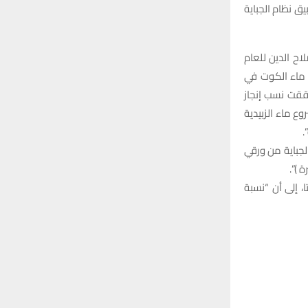
r
 قيد الإنجاز، أكدت تطبيق نظام الجباية
C
:
H
اح الدين للعام
 سعة 4000م3 بالساعة، ومشروع ماء الكوت في
يث حققت نسب إنجاز
ع ماء الزبيدية
.
الجباية من ورقي
 )”.
فظات”، لافتا، إلى أن “نسبة