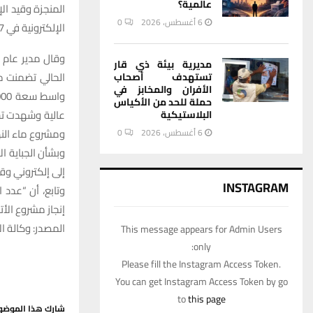
عالمية؟
6 أغسطس، 2026
0
الإلكترونية في 7 محافظات.
وقال مدير عام ا
مديرية بيئة ذي قار
تستهدف أصحاب
الأفران والمخابز في
حملة للحد من الأكياس
عالية وشهدت تشغ
البلاستيكية
ومشروع ماء النه
6 أغسطس، 2026
0
وبشأن الجباية ال
إلى إلكتروني وق
INSTAGRAM
إنجاز مشروع الأتمتة 
المصدر: وكالة الا
This message appears for Admin Users
only:
Please fill the Instagram Access Token.
You can get Instagram Access Token by go
to
this page
شارك هذا الموضو