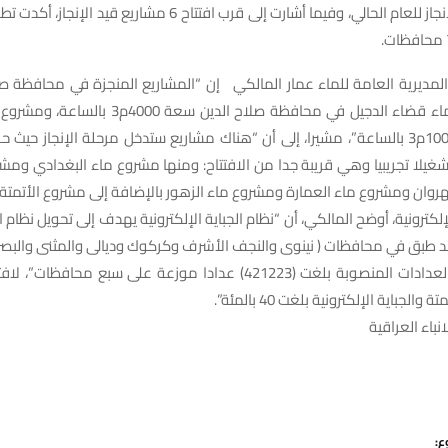
المنجزة وقيد الإنجاز للعام الحالي، وفيما أشارت إلى قرب افتتاح 6 مشاريع
لمديرية العامة للماء عمار المالكي إن “المشاريع المنجزة في محافظة صل
الحالي تضمنت ماء قضاء الدجيل في محافظة صلاح الدين
واسط سعة 10000م3 بالساعة”، مشيرا، إلى أن “هناك مشاريع ستدخل مرحلة الإنجاز ح
يلا تجريبيا وهي قريبة جدا من الافتتاح: ومنها مشروع ماء البغدادي ومشرو
روان ومشروع ماء العمارة ومشروع ماء الزهور بالإضافة إلى مشروع الأتمتة”
إلكترونية، أوضح المالكي، أن “نظام الجباية الإلكترونية يهدف إلى تحويل نظام 
د طبق في محافظات ( نينوى والنجف الأشرف وكركوك وديالى والمثنى والبصرة
وتابع، أن “عدد العدادات المنصوبة بلغت (421223) عدادا موزعة على سبع محا
والجباية الإلكترونية بلغت 40 بالمئة”.
نباء العراقية
ع: