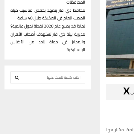
المحافظات
محافظ ذي قار يتعهد بخفض مناسيب مياه
المصب العام في العكيكة خلال 48 ساعة
لماذا قد يصبح عام 2028 نقطة تحول عالمية؟
مديرية بيئة ذي قار تستهدف أصحاب الأفران
والمخابز في حملة للحد من الأكياس
البلاستيكية
S
e
S
a

r
E
c
h
A
f
R
o
أحصت المديرية 