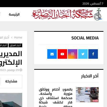
7 أغسطس، 2026
الرئيسة
أ
SOCIAL MEDIA
Home
أخبار ال
أخبار العراق
أخبار ال
المديري
الإلكترونية 
29 نوفمبر، 2023
آخر الاخبار
مشاركة
بالصور: أختام ووثائق
مزورة وأسلحة..
محكمة استئناف ذي
قار تكشف شبكة
موظفي بلدية