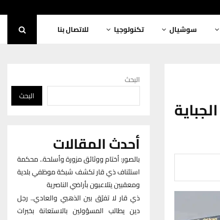
سوشيال
تكنولوجيا
للاتصال بنا
البحث
البحث
لجباية
أحدث المقالات
بالصور: أختام ووثائق مزورة وأسلحة.. محكمة
استئناف ذي قار تكشف شبكة موظفي بلدية
ومعقبين يتلاعبون بأراضي الناصرية
ذي قار لا تفرّق بين الذهبي والعادي.. رجل
دين يطالب المسؤولين بالاستعانة بخبرات