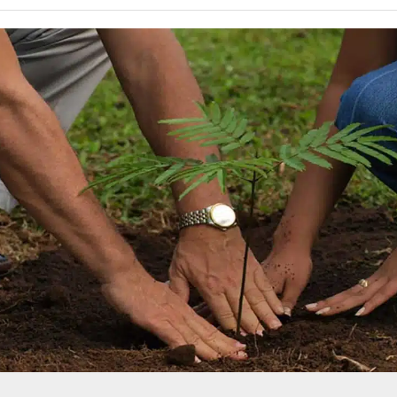
حسين تجربتك. سنفترض أنك موافق على هذا، ولكن يمكنك إلغاء الاشتراك إذا كنت