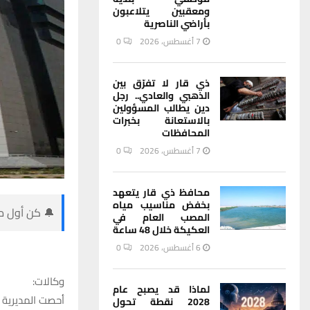
ومعقبين يتلاعبون
بأراضي الناصرية
7 أغسطس، 2026
0
ذي قار لا تفرّق بين
الذهبي والعادي.. رجل
دين يطالب المسؤولين
بالاستعانة بخبرات
المحافظات
7 أغسطس، 2026
0
محافظ ذي قار يتعهد
بخفض مناسيب مياه
🔔 كن أول من
المصب العام في
العكيكة خلال 48 ساعة
6 أغسطس، 2026
0
وكالات:
لماذا قد يصبح عام
أحصت المديرية ا
2028 نقطة تحول