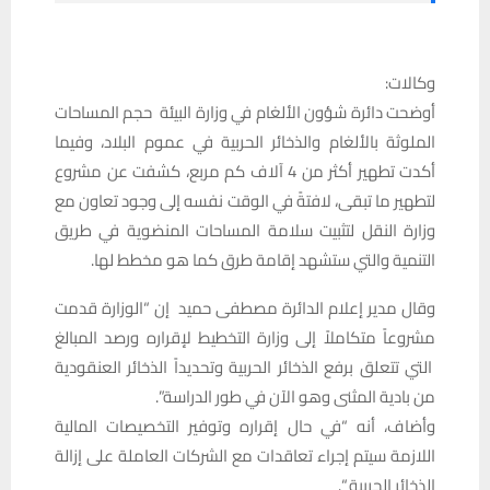
وكالات:
أوضحت دائرة شؤون الألغام في وزارة البيئة حجم المساحات
الملوثة بالألغام والذخائر الحربية في عموم البلاد، وفيما
أكدت تطهير أكثر من 4 آلاف كم مربع، كشفت عن مشروع
لتطهير ما تبقى، لافتةً في الوقت نفسه إلى وجود تعاون مع
وزارة النقل لتثبيت سلامة المساحات المنضوية في طريق
التنمية والتي ستشهد إقامة طرق كما هو مخطط لها.
وقال مدير إعلام الدائرة مصطفى حميد إن “الوزارة قدمت
مشروعاً متكاملاً إلى وزارة التخطيط لإقراره ورصد المبالغ
التي تتعلق برفع الذخائر الحربية وتحديداً الذخائر العنقودية
من بادية المثنى وهو الآن في طور الدراسة”.
وأضاف، أنه “في حال إقراره وتوفير التخصيصات المالية
اللازمة سيتم إجراء تعاقدات مع الشركات العاملة على إزالة
الذخائر الحربية “.