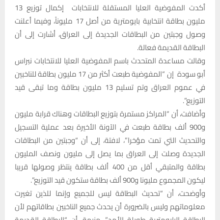
أكدت المفوضية العليا المستقلة للانتخابات إكمال توزيع 13
مليون بطاقة انتخابية بايومترية من أصل 17 مليوناً، وفيما أعلنت
وصول وجبتين من البطاقات الجديدة إلى العراق، أشارت إلى أن
البطاقة القديمة فعالة.
وقالت مساعدة المتحدث باسم المفوضية العليا للانتخابات نبراس
أبو سودة إن “المفوضية طبعت أكثر من 17 مليون بطاقة للناخبين
في عموم العراق وتم تسليم 13 مليون بطاقة وما تبقى قيد
التوزيع”.
وأضافت، أن “المراكز مستمرة بتوزيع البطاقات وهناك قرابة مليون
و900 ألف بطاقة طبعت في الآونة الأخيرة بعد عملية التسجيل
والتحديث التي تمت مؤخرا”، لافتة، إلى أن “وجبتين من البطاقات
الجديدة وصلت إلى العراق بما يصل إلى مليون ونصف المليون
بطاقة والمتبقي أقل من 400 ألف بطاقة ينتظر وصولها قريبا
ليكون المجموع مليونا و900 ألف بطاقة ستكون قيد التوزيع”.
وأوضحت، أن “تحديث البطاقة ليس للجميع وإنما للذين تغيرت
معلوماتهم وليس بالضرورة أن يحدث جميع الناخبين بطاقاتهم لأن
البطاقة البايومترية طويلة الأمد”، منبهة، أن “البطاقة القديمة