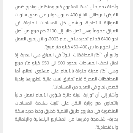
وأضاف حميد أن “هذا المشروع كبير ومتكامل ويندرج ضمن
القرض البريطاني البالغ 400 مليون دولار على مدى سنوات
الموازنة الاتحادية، ويشمل كل المساحات الملوثة في
العراق عموماً وهي تصل حاليا إلى 2100 كم مربع من أصل
نحو 6400 قد تم تحديدها في عام 2003، والآن يجري العمل
على تطهير ما بين 400-450 كيلو متر مربع”.
وتابع أن “أكثر المحافظات تلوثاً في العراق هي البصرة، إذ
تمثل نصف المساحات بحدود 900 الى 950 كيلو متر مربع
وهي أكثر مدينة ملوثة بالألغام على مستوى العالم، أما
المحافظات المحررة فتم تحقيق نسب عالية لتطهيرها ولدينا
قصص نجاح في العديد من المساحات”.
وأشار إلى أن “وزارة البيئة دائرة شؤون الألغام تعمل حالياً
بالتعاون مع وزارة النقل على تثبيت سلامة المساحات
المنضوية في مشروع طريق التنمية كطرق وخط حديد سكة
بصرة- شلامجة وغيرها من المشاريع الإنسانية والإنمائية
والاقتصادية”.