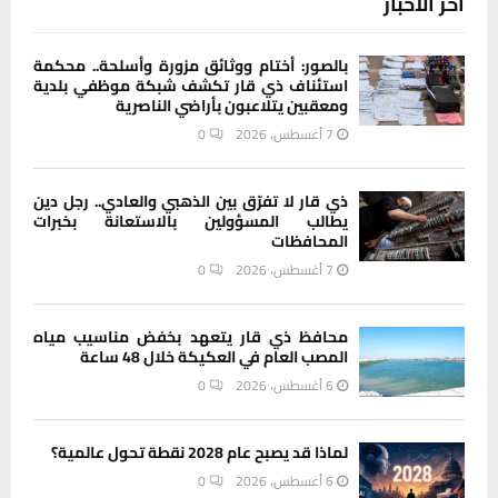
آخر الاخبار
بالصور: أختام ووثائق مزورة وأسلحة.. محكمة
استئناف ذي قار تكشف شبكة موظفي بلدية
ومعقبين يتلاعبون بأراضي الناصرية
7 أغسطس، 2026
0
ذي قار لا تفرّق بين الذهبي والعادي.. رجل دين
يطالب المسؤولين بالاستعانة بخبرات
المحافظات
7 أغسطس، 2026
0
محافظ ذي قار يتعهد بخفض مناسيب مياه
المصب العام في العكيكة خلال 48 ساعة
6 أغسطس، 2026
0
لماذا قد يصبح عام 2028 نقطة تحول عالمية؟
6 أغسطس، 2026
0