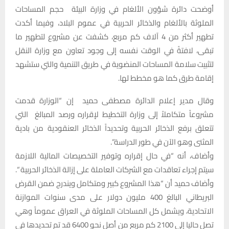
أوضحت دائرة شؤون الألغام في وزارة البيئة حجم المساحات
الملوثة بالألغام والذخائر الحربية في عموم البلاد، وفيما أكدت
تطهير أكثر من 4 آلاف كم مربع، كشفت عن مشروع لتطهير ما
تبقى، لافتةً في الوقت نفسه إلى وجود تعاون مع وزارة النقل
لتثبيت سلامة المساحات المنضوية في طريق التنمية والتي ستشهد
إقامة طرق كما هو مخطط لها.
وقال مدير إعلام الدائرة مصطفى حميد إن “الوزارة قدمت
مشروعاً متكاملاً إلى وزارة التخطيط لإقراره ورصد المبالغ التي
تتعلق برفع الذخائر الحربية وتحديداً الذخائر العنقودية من بادية
المثنى وهو الآن في طور الدراسة”.
وأضاف، أنه “في حال إقراره وتوفير التخصيصات المالية اللازمة
سيتم إجراء تعاقدات مع الشركات العاملة على إزالة الذخائر الحربية “.
وأضاف حميد أن “هذا المشروع كبير ومتكامل ويندرج ضمن القرض
البريطاني البالغ 400 مليون دولار على مدى سنوات الموازنة
الاتحادية، ويشمل كل المساحات الملوثة في العراق عموماً وهي
تصل حاليا إلى 2100 كم مربع من أصل نحو 6400 قد تم تحديدها في