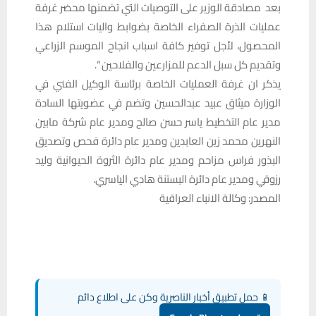
بعد مصادقة الوزير على التوصيات التي تضمنها محضر غرفة
عمليات الذرة الصفراء الخاصة بضوابط واليات استلام هذا
المحصول، لأجل توفير كافة اسباب انجاح الموسم الزراعي
وتقديم كل سبل الدعم للمزارعين والفلاحين “.
يذكر ان غرفة العمليات الخاصة برئاسة الوكيل الفني في
الوزارة ميثاق عبيد عبدالحسين وتضم في عضويتها السادة
مدير عام التخطيط ياسر حسن صالح ومدير عام شركة مابين
النهرين محمد زين العابدين ومدير عام دائرة فحص وتصديق
البذور فراس مزاحم ومدير عام دائرة الثروة الحيوانية وليد
رزوقي ومدير عام دائرة البستنة هادي الياسري.
المصدر: وكالة الانباء العراقية
📱 حمل تطبيق أخبار الناصرية وكن على اطلاع دائم