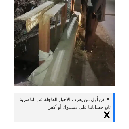
🔔 كن أول من يعرف الأخبار العاجلة عن الناصرية–
تابع حساباتنا على فيسبوك أو أكس
شبكة أخبار الناصرية:
اغلقت مديرية الموارد المائية في ذي قار المنافذ المائية
الجانبة الواقعة على جانبي نهر الغراف لضمان توزيع عادل
للمياه.
وذكر بيان للمديرية تابعته شبكة أخبار الناصرية ان
الملاكات الهندسية والفنية تعمل على متابعة المنافذ
المائية لمهر الغراف واغلاق المنافذ الجانبية وتحجير