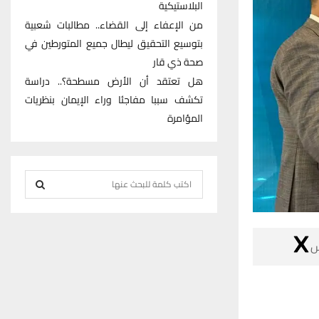
البلاستيكية
من الإعفاء إلى القضاء.. مطالبات شعبية
بتوسيع التحقيق ليطال جميع المتورطين في
صحة ذي قار
هل تعتقد أن الأرض مسطحة؟.. دراسة
تكشف سببا مفاجئا وراء الإيمان بنظريات
المؤامرة
S
e
S
a
r
E

c
h
A
f
R
o