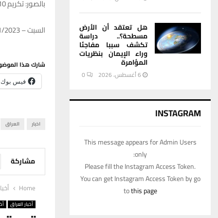
بالصور: تكريم 10 شخصيات من رواد الفن والصحافة بينهم الفنان حسين نعمة في الناصرية
هل تعتقد أن الأرض
السبت – 25/11/2023 – 16:44
مسطحة؟.. دراسة
تكشف سببا مفاجئا
وراء الإيمان بنظريات
المؤامرة
شارك هذا الموضو
6 أغسطس، 2026
0
فيس بوك
INSTAGRAM
اخبار
العراق
This message appears for Admin Users
only:
مشاركة
Please fill the Instagram Access Token.
You can get Instagram Access Token by go
Home
أخبا
to
this page
أخبار العراق
أخب