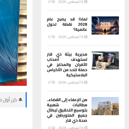
6 أغسطس، 2026
0
لماذا قد يصبح عام
2028 نقطة تحول
عالمية؟
6 أغسطس، 2026
0
مديرية بيئة ذي قار
تستهدف أصحاب
الأفران والمخابز في
حملة للحد من الأكياس
البلاستيكية
6 أغسطس، 2026
0
🔔 كن أول من
من الإعفاء إلى القضاء..
مطالبات شعبية
بتوسيع التحقيق ليطال
جميع المتورطين في
صحة ذي قار
6 أغسطس، 2026
0