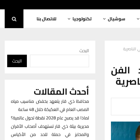
سوشيال
تكنولوجيا
للاتصال بنا
البحث
البحث
واد الفن
اصرية
أحدث المقالات
محافظ ذي قار يتعهد بخفض مناسيب مياه
المصب العام في العكيكة خلال 48 ساعة
لماذا قد يصبح عام 2028 نقطة تحول عالمية؟
مديرية بيئة ذي قار تستهدف أصحاب الأفران
والمخابز في حملة للحد من الأكياس