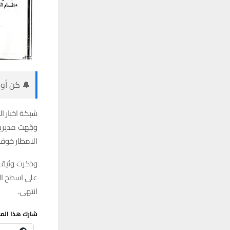
🔔 كن أول
شبكة اخبار ال
وجَّهت مدير
الامطار خوفا
وذكرت وثيقة 
على اسطح ال
انتهى.
شارك هذا الم