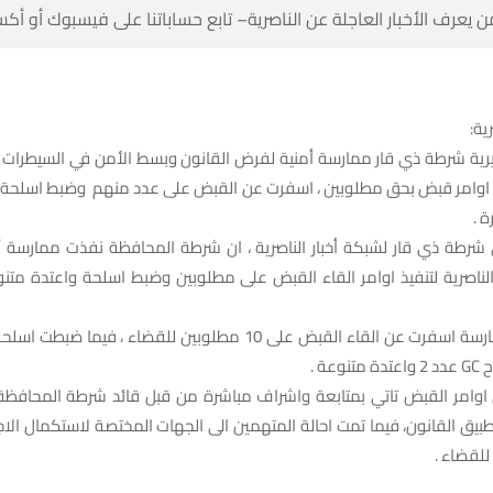
 كن أول من يعرف الأخبار العاجلة عن الناصرية– تابع حساباتنا على ف
شبكة
ديرية شرطة ذي قار ممارسة أمنية لفرض القانون وبسط الأمن في السيطرات و
نفيذ اوامر قبض بحق مطلوبين ، اسفرت عن القبض على عدد منهم وضبط اسلحة
في
شرطة ذي قار لشبكة أخبار الناصرية ، ان شرطة المحافظة نفذت ممارسة
 القاء القبض على 10 مطلوبين للقضاء ، فيما ضبطت اسلحة كلاشنكوف و
ان اوامر القبض تاتي بمتابعة واشراف مباشرة من قبل قائد شرطة المحافظة 
 بتطبيق القانون، فيما تمت احالة المتهمين الى الجهات المختصة لاستكمال الاج
تمهيداً ل