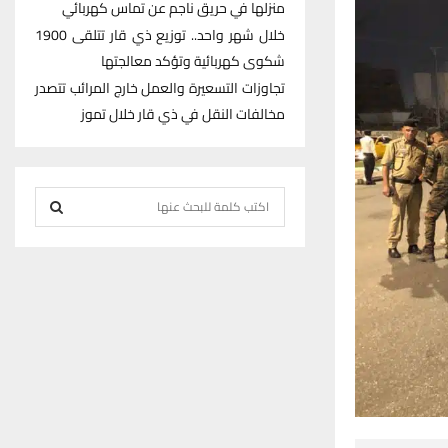
منزلها في حريق ناجم عن تماس كهربائي
خلال شهر واحد.. توزيع ذي قار تتلقى 1900
شكوى كهربائية وتؤكد معالجتها
تجاوزات التسعيرة والعمل خارج المرائب تتصدر
مخالفات النقل في ذي قار خلال تموز
S
e
S
a
r
E
c
h
A
f
R
o
r
C
:
H