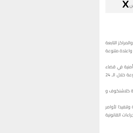

نفَّذت مفارز م
للمديرية ، لت
وقال مصدر في 
الشطرة شمال الناصرية لتنفيذ اوامر القاء القبض على مطلوبين وضبط اسلحة واعتدة متنوعة خلال الـ 24
وأضاف ان الممارسة اسفرت عن
وبيّن المصدر 
وزارة الداخلية