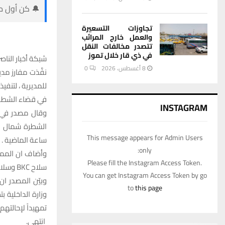
🔔 كن أول من
تجاوزات التسعيرة
والعمل خارج المرائب
تتصدر مخالفات النقل
في ذي قار خلال تموز
شبكة أخبار الناص
8 أغسطس، 2026
0
نفَّذت مفارز مد
للمديرية ، لتن
في قضاء الشطرة
INSTAGRAM
وقال مصدر في ش
This message appears for Admin Users
ساعة الماضية .
only:
Please fill the Instagram Access Token.
سلاح BKC وسلاح GC عدد 2 واعتدة متنوعة .
You can get Instagram Access Token by go
وبيّن المصدر ا
to
this page
وزارة الداخلية 
تمهيداً لإحالتهم
انتهى.‏