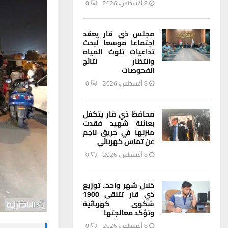
8 أغسطس، 2026
0
مجلس ذي قار يعقد
اجتماعا موسعا لبحث
تداعيات تلوث المياه
وانتظار نتائج
الفحوصات
8 أغسطس، 2026
0
محافظ ذي قار يتكفل
بعائلة شهيد فقدت
منزلها في حريق ناجم
عن تماس كهربائي
8 أغسطس، 2026
0
خلال شهر واحد.. توزيع
ذي قار تتلقى 1900
شكوى كهربائية
وتؤكد معالجتها
8 أغسطس، 2026
0