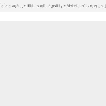
 من يعرف الأخبار العاجلة عن الناصرية– تابع حساباتنا على فيسبوك أو
حسين تجربتك. سنفترض أنك موافق على هذا، ولكن يمكنك إلغاء الاشتراك إذا كنت
ناصرية:
 شرطة ذي قار عن تسجيل حادث احتراق عجلة بفعل فاعل وسط الناصرية .
لشبكة اخبار الناصرية، ان عجلة نوع ” دوج جارجر ” احترقت بفعل فاعل وهي 
الذي يعمل محامياً في قضاء الناصرية .
نيران التهمت العجلة بالكامل ، فيما وصلت فرق الدفاع المدني وقوة امني
ا ان تقرير الدفاع المدني يفيد بان الحادث بفعل فاعل.
ب العجلة تقدم بشكوى ضد الفاعل لحين التعرف عليه ، فيما اتخذت الشرطة