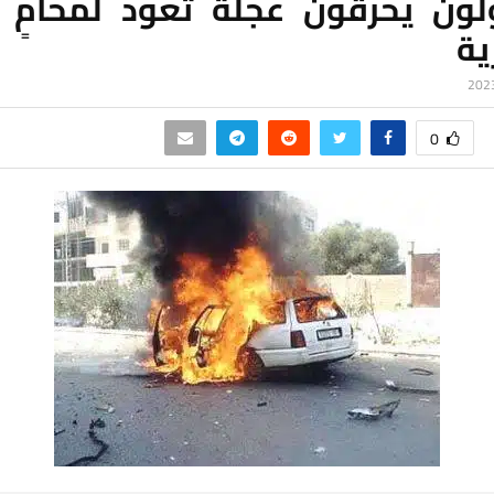
ون يحرقون عجلة تعود لمحامٍ
ية
0