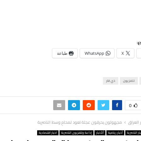
ع:
X
WhatsApp
طباعة
تلفزيون
ذي قار
0
ر العراق
مجهولون يحرقون عجلة تعود لمحامٍ وسط الناصرية
ار الناصرية
أخبار رياضية
ألأخبار
إذاعة وتلفزيون الناصرية
اخبار اقتصادية