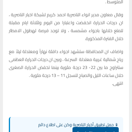
المتوسط .
وقال معاون مدير انواء الناصرية احمد كريم لشبكة اخبار الناصرية ،
ان درجات الحرارة انخفضت واعتبارا من اليوم ولثلاثة ايام مقبلة
تتمتع خلالها باجواء مشمسة ، ولا توجد فرصة لهطول الامطار
خلال الفترة المذكورة.
واضاف ان المحافظة ستشهد اجواء دافئة نهاراً ومعتدلة ليلاً مع
رياح شمالية غربية معتدلة السرعة ، وبين ان درجات الحرارة العظمى
ستتراوح ما بين 22- 23 درجة مئوية بينما تخفض الحرارة الصغرى
خلال ساعات الليل والصباح لتسجل 11 – 13 درجة مئوية .
انتهى.
📱 حمل تطبيق أخبار الناصرية وكن على اطلاع دائم