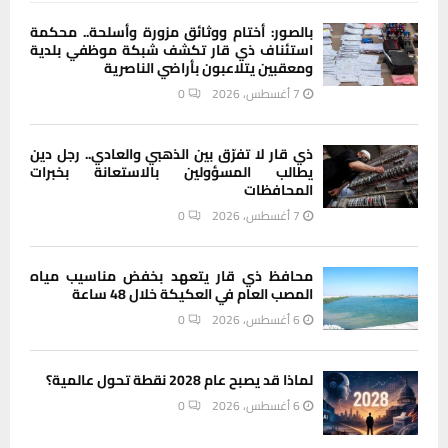
بالصور: أختام ووثائق مزورة وأسلحة.. محكمة
استئناف ذي قار تكشف شبكة موظفي بلدية
ومعقبين يتلاعبون بأراضي الناصرية
7 أغسطس، 2026
0
ذي قار لا تفرّق بين الذهبي والعادي.. رجل دين
يطالب المسؤولين بالاستعانة بخبرات
المحافظات
7 أغسطس، 2026
0
محافظ ذي قار يتعهد بخفض مناسيب مياه
المصب العام في العكيكة خلال 48 ساعة
6 أغسطس، 2026
0
لماذا قد يصبح عام 2028 نقطة تحول عالمية؟
6 أغسطس، 2026
0