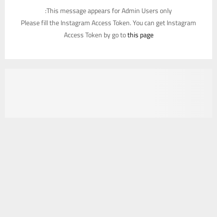
This message appears for Admin Users only:
Please fill the Instagram Access Token. You can get Instagram
Access Token by go to
this page
يستخدم هذا الموقع ملفات تعريف الارتباط لتحسين تجربتك. سنفترض أنك
موافق على هذا، ولكن يمكنك إلغاء الاشتراك إذا كنت ترغب في ذلك.
موافق
قراءة المزيد