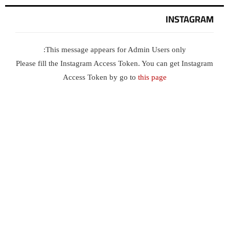
INSTAGRAM
This message appears for Admin Users only:
Please fill the Instagram Access Token. You can get Instagram
Access Token by go to
this page
يستخدم هذا الموقع ملفات تعريف الارتباط لتحسين تجربتك. سنفترض أنك
موافق على هذا، ولكن يمكنك إلغاء الاشتراك إذا كنت ترغب في ذلك.
موافق
قراءة المزيد