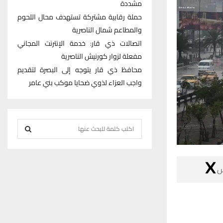
مشددة
حملة رقابية مشتركة تستهدف محال اللحوم
والمطاعم شمال الناصرية
اتصالات ذي قار: خدمة الإنترنت المجاني
مفعلة لزوار كورنيش الناصرية
محافظ ذي قار يتوجه إلى البصرة لتقديم
واجب العزاء لذوي ضحايا موكب بني عامر
S
e
S
a
r

E
c
h
A
f
R
o