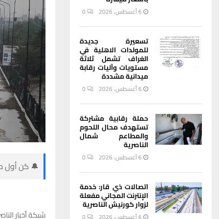
6 أغسطس، 2026
0
تسعيرة جديدة
للمولدات الاهلية في
الغراف تشمل ثلاثة
مستويات وآليات رقابة
ميدانية مشددة
6 أغسطس، 2026
0
حملة رقابية مشتركة
تستهدف محال اللحوم
والمطاعم شمال
الناصرية
6 أغسطس، 2026
0
🔔 كن أول من
اتصالات ذي قار: خدمة
الإنترنت المجاني مفعلة
لزوار كورنيش الناصرية
شبكة أخبار الناصر
6 أغسطس، 2026
0