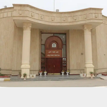
حسين تجربتك. سنفترض أنك موافق على هذا، ولكن يمكنك إلغاء الاشتراك إذا كنت
 من يعرف الأخبار العاجلة عن الناصرية– تابع حساباتنا على فيسبوك أو