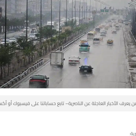
 كن أول من يعرف الأخبار العاجلة عن الناصرية– تابع حساباتنا على ف
شبك