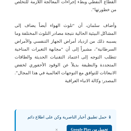
القطاع النفطي وبطء إجراءات المعالجة اللازمة للتخلص
من خطورتها”.
وأضاف سلمان، أن “تلوث الهواء أيضاً يضاف إلى
المشاكل البيئية الحالية نتيجة مصادر التلوث المختلفة وما
يسببه ذلك من ازدياد أمراض الجهاز التنفسي والأمراض
السرطانية”، مشيراً إلى أن “مجابهة التغيرات المناخية
تتطلب التوجه إلى اعتماد التقنيات الحديثة والطاقات
المتجددة والنظيفة بديلاً عن الوقود الأحفوري لخفض
الانبعاثات للتوافق مع التوجهات العالمية في هذا المجال”.
المصدر: وكالة الانباء العراقية
📱 حمل تطبيق أخبار الناصرية وكن على اطلاع دائم
تحميل من Google Play
×