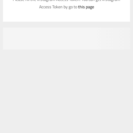
Access Token by go to
this page
يستخدم هذا الموقع ملفات تعريف الارتباط لتحسين تجربتك. سنفترض أنك
موافق على هذا، ولكن يمكنك إلغاء الاشتراك إذا كنت ترغب في ذلك.
موافق
قراءة المزيد