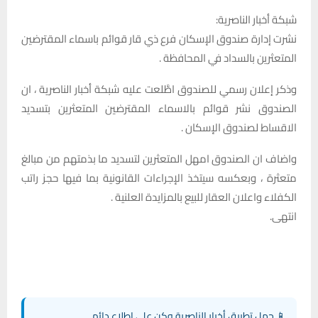
شبكة أخبار الناصرية:
نشرت إدارة صندوق الإسكان فرع ذي قار قوائم باسماء المقترضين
المتعثرين بالسداد في المحافظة .
وذكر إعلان رسمي للصندوق اطَّلعت عليه شبكة أخبار الناصرية ، ان
الصندوق نشر قوائم بالاسماء المقترضين المتعثرين بتسديد
الاقساط لصندوق الإسكان .
واضاف ان الصندوق امهل المتعثرين لتسديد ما بذمتهم من مبالغ
متعثرة ، وبعكسه سيتخذ الإجراءات القانونية بما فيها حجز راتب
الكفلاء واعلان العقار للبيع بالمزايدة العلنية .
انتهى.‏
📱 حمل تطبيق أخبار الناصرية وكن على اطلاع دائم