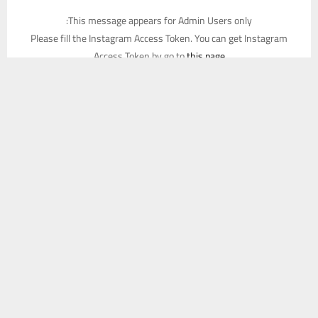
This message appears for Admin Users only:
Please fill the Instagram Access Token. You can get Instagram
Access Token by go to
this page
يستخدم هذا الموقع ملفات تعريف الارتباط لتحسين تجربتك. سنفترض أنك
موافق على هذا، ولكن يمكنك إلغاء الاشتراك إذا كنت ترغب في ذلك.
موافق
قراءة المزيد