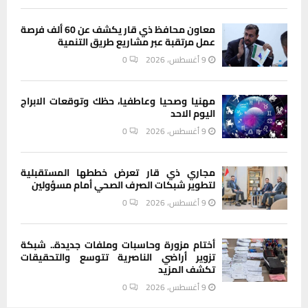
معاون محافظ ذي قار يكشف عن 60 ألف فرصة
عمل مرتقبة عبر مشاريع طريق التنمية
9 أغسطس، 2026
0
مهنيا وصحيا وعاطفيا، حظك وتوقعات الابراج
اليوم الاحد
9 أغسطس، 2026
0
مجاري ذي قار تعرض خططها المستقبلية
لتطوير شبكات الصرف الصحي أمام مسؤولين
9 أغسطس، 2026
0
أختام مزورة وحاسبات وملفات جديدة.. شبكة
تزوير أراضي الناصرية تتوسع والتحقيقات
تكشف المزيد
9 أغسطس، 2026
0