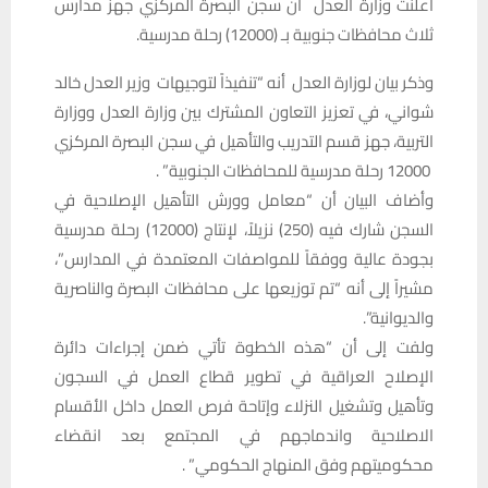
أعلنت وزارة العدل أن سجن البصرة المركزي جهز مدارس
ثلاث محافظات جنوبية بـ (12000) رحلة مدرسية.
وذكر بيان لوزارة العدل أنه “تنفيذاً لتوجيهات وزير العدل خالد
شواني، في تعزيز التعاون المشترك بين وزارة العدل ووزارة
التربية، جهز قسم التدريب والتأهيل في سجن البصرة المركزي
12000 رحلة مدرسية للمحافظات الجنوبية” .
وأضاف البيان أن “معامل وورش التأهيل الإصلاحية في
السجن شارك فيه (250) نزيلاً، لإنتاج (12000) رحلة مدرسية
بجودة عالية ووفقاً للمواصفات المعتمدة في المدارس”،
مشيراً إلى أنه “تم توزيعها على محافظات البصرة والناصرية
والديوانية”.
ولفت إلى أن “هذه الخطوة تأتي ضمن إجراءات دائرة
الإصلاح العراقية في تطوير قطاع العمل في السجون
وتأهيل وتشغيل النزلاء وإتاحة فرص العمل داخل الأقسام
الاصلاحية واندماجهم في المجتمع بعد انقضاء
محكوميتهم وفق المنهاج الحكومي” .