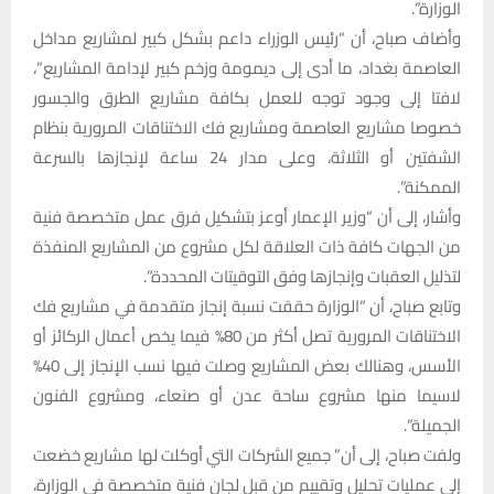
الوزارة”.
وأضاف صباح، أن “رئيس الوزراء داعم بشكل كبير لمشاريع مداخل
العاصمة بغداد، ما أدى إلى ديمومة وزخم كبير لإدامة المشاريع”،
لافتا إلى وجود توجه للعمل بكافة مشاريع الطرق والجسور
خصوصا مشاريع العاصمة ومشاريع فك الاختناقات المرورية بنظام
الشفتين أو الثلاثة، وعلى مدار 24 ساعة لإنجازها بالسرعة
الممكنة”.
وأشار، إلى أن “وزير الإعمار أوعز بتشكيل فرق عمل متخصصة فنية
من الجهات كافة ذات العلاقة لكل مشروع من المشاريع المنفذة
لتذليل العقبات وإنجازها وفق التوقيتات المحددة”.
وتابع صباح، أن “الوزارة حققت نسبة إنجاز متقدمة في مشاريع فك
الاختناقات المرورية تصل أكثر من 80% فيما يخص أعمال الركائز أو
الأسس، وهنالك بعض المشاريع وصلت فيها نسب الإنجاز إلى 40%
لاسيما منها مشروع ساحة عدن أو صنعاء، ومشروع الفنون
الجميلة”.
ولفت صباح، إلى أن” جميع الشركات التي أوكلت لها مشاريع خضعت
إلى عمليات تحليل وتقييم من قبل لجان فنية متخصصة في الوزارة،