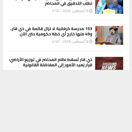
تطلب التدقيق في المحاضر
9 أغسطس، 2026
0
153 مدرسة كرفانية لا تزال قائمة في ذي قار..
و49 منها خارج أي خطة حكومية حتى الآن
9 أغسطس، 2026
0
ذي قار تُسقط نظام المحاضر في توزيع الأراضي:
قرار يُعيد الأمور إلى المفاضلة القانونية
9 أغسطس، 2026
0
يستخدم هذا الموقع ملفات تعريف الارتباط لتحسين تجربتك. سنفترض أنك
موافق على هذا، ولكن يمكنك إلغاء الاشتراك إذا كنت ترغب في ذلك.
موافق
قراءة المزيد
INSTAGRAM
This message appears for Admin Users only:
Please fill the Instagram Access Token. You can get Instagram
Access Token by go to
this page