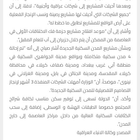
وبعدها أحيلت المشاريع إلى شركات عراقية وأجنبية”، لافتا، إلى أن
“جميع الشركات التي أحيلت لها مشاريع رصينة ونسب الإنجاز الفعلية
على أرض الواقع للمشاريع تطابق ما خطط له”.
وأشار، إلى أن “موعد افتتاح مشاريع حزمة فك الاختناقات الأولى في
العاصمة من الممكن أن يتم خلال حزيران إلى آب للعام المقبل”.
وبشأن مشاريع المدن السكنية الجديدة أشار صباح، إلى أنه “تم إحالة
4 مدن سكنية متكاملة وبواقع مدينة الجواهري السكنية في
منطقة أبي غريب ببغداد، ومدينة ضفاف كربلاء في محافظة
كربلاء المقدسة، ومدينة الجنائن في بابل، ومدينة الغزلاني في
نينوى”، موضحاً، أن” الوزارة أمهلت الشركات المنفذة 3 أشهر لإنجاز
التصاميم التفصيلية للمدن السكنية الجديدة”.
وأكد، أن” الدولة تسعى إلى توفير سكن مناسب لكافة شرائح
المجتمع خصوصا الطبقات الهشة و الوسطى، إضافة إلى سحب
الكثافات السكانية العالية من داخل مراكز العاصمة إلى خارج
المدن”.
المصدر: وكالة الانباء العراقية