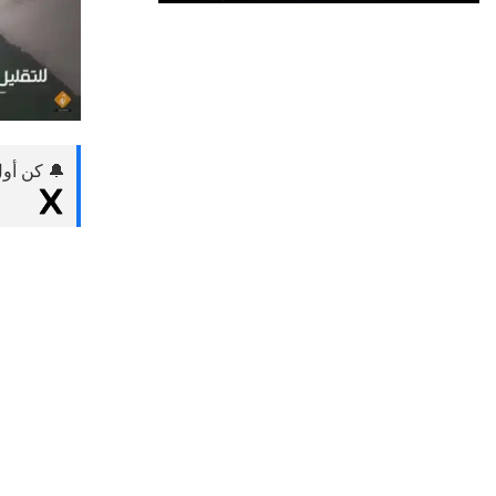
🔔 كن أول