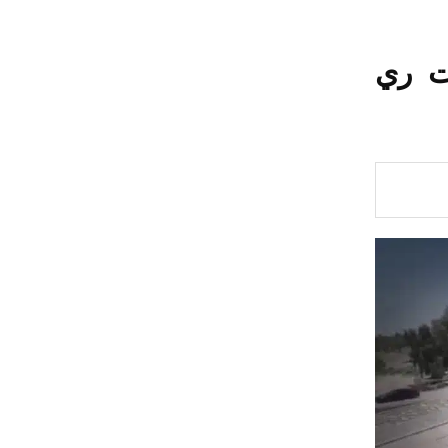
ات ري