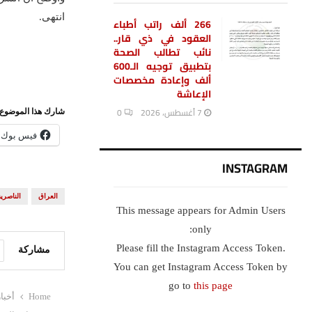
انتهى.
266 ألف راتب أطباء
العقود في ذي قار..
نائب تطالب الصحة
بتطبيق توجيه الـ600
ألف وإعادة مخصصات
الإعاشة
7 أغسطس، 2026
0
شارك هذا الموضوع:
فيس بوك
INSTAGRAM
العراق
الناصرية
This message appears for Admin Users
only:
Please fill the Instagram Access Token.
مشاركة
You can get Instagram Access Token by
go to
this page
Home
أخبا