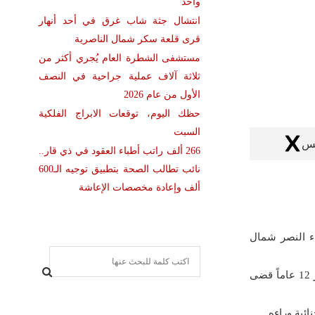
واحد
انتشال جثة شاب غرق في أحد أنهار
قرى قلعة سكر شمال الناصرية
مستشفى الشطرة العام يُجري أكثر من
ثلاثة آلاف عملية جراحية في النصف
الأول من عام 2026
حظك اليوم، توقعات الابراج الفلكية
السبت
كس
266 ألف راتب أطباء العقود في ذي قار..
نائب تطالب الصحة بتطبيق توجيه الـ600
ألف وإعادة مخصصات الإعاشة
ء النصر شمال
S
e
وقال المصدر لشبكة أخبار الناصرية ، ان المفارز الأمنية انتشلت جثة طفل يبلغ من العمر 12 عاماً قضى
a
S
r
ٔية وراءه .