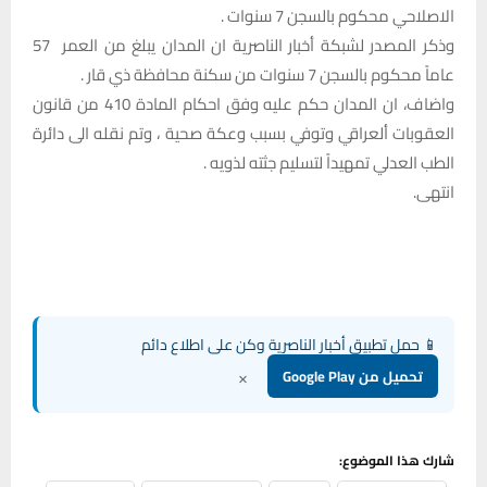
الاصلاحي محكوم بالسجن 7 سنوات .
وذكر المصدر لشبكة أخبار الناصرية ان المدان يبلغ من العمر 57
عاماً محكوم بالسجن 7 سنوات من سكنة محافظة ذي قار .
واضاف، ان المدان حكم عليه وفق احكام المادة 410 من قانون
العقوبات ألعراقي وتوفي بسبب وعكة صحية ، وتم نقله الى دائرة
الطب العدلي تمهيداً لتسليم جثته لذويه .
انتهى.
📱 حمل تطبيق أخبار الناصرية وكن على اطلاع دائم
×
تحميل من Google Play
شارك هذا الموضوع: