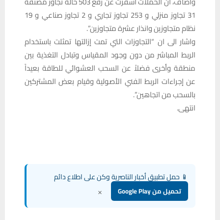
واضاف، ان الحملات اسفرت عن رفع 503 حالة تجاوز مصنفة
31 تجاوز منزلي و 253 تجاوز تجاري و 2 تجاوز صناعي و 19
نظام متجاوزين وانذار عشرة متجاوزين”.
واشار الى ان “التجاوزات التي تمت إزالتها تمثلت باستخدام
الربط المباشر من دون وجود المقياس وتبادل التغذية بين
منطقة وأخرى فضلاً عن السحب العشوائي للطاقة بعيداً
عن إجراءات الربط الفني الأصولية وقيام بعض المشتركين
بالسحب من اتجاهين”.
انتهى.
📱 حمل تطبيق أخبار الناصرية وكن على اطلاع دائم
×
تحميل من Google Play