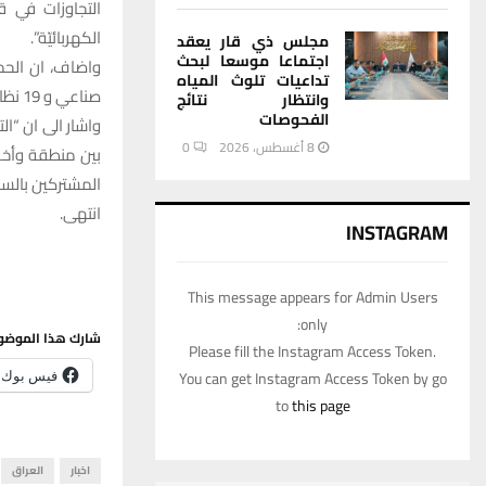
التجاوزات في ق
الكهربائيّة”.
مجلس ذي قار يعقد
اجتماعا موسعا لبحث
تداعيات تلوث المياه
صناعي و 19 نظام متجاوزين وانذار عشرة متجاوزين”.
وانتظار نتائج
الفحوصات
واشار الى ان “ال
8 أغسطس، 2026
0
بين منطقة وأخر
المشتركين بالس
انتهى.
INSTAGRAM
This message appears for Admin Users
only:
شارك هذا الموضو
Please fill the Instagram Access Token.
You can get Instagram Access Token by go
فيس بوك
to
this page
اخبار
العراق