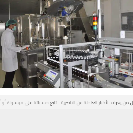
 من يعرف الأخبار العاجلة عن الناصرية– تابع حساباتنا على فيسبوك أو
حسين تجربتك. سنفترض أنك موافق على هذا، ولكن يمكنك إلغاء الاشتراك إذا كنت