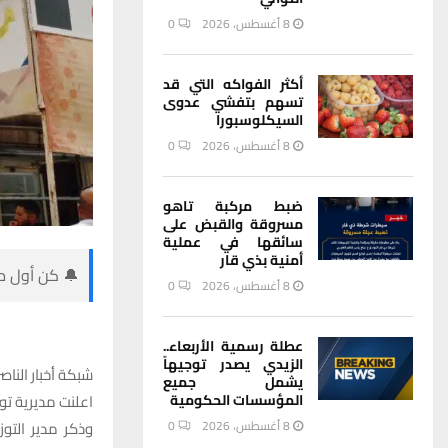
8 أغسطس، 2026
0
أكثر الفواكه التي قد
تسهم بتفشي عدوى
السيكلوسبورا
8 أغسطس، 2026
0
ضبط مركبة تاهو
مسروقة والقبض على
سائقها في عملية
أمنية بذي قار
🔔 كن أول من
8 أغسطس، 2026
0
عطلة رسمية الأربعاء..
الزيدي يصدر توجيهاً
شبكة أخبار الناصر
يشمل جميع
اعلنت مديرية توزيع كهرباء ذي قار
المؤسسات الحكومية
وذكر مدير التوز
8 أغسطس، 2026
0