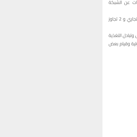
زات عن الشبكة
واضاف، ان الحملات اسفرت عن رفع 503 حالة تجاوز مصنفة 31 تجاوز منزلي و 253 تجاوز تجاري و 2 تجاوز
 وتبادل التغذية
لية وقيام بعض