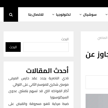
سوشيال
تكنولوجيا
للاتصال بنا
البحث
البحث
ر من 500 حالة تجاوز عن
أحدث المقالات
نادي الناصرية يجدد عقد حارس المرمى
موسى شكري للموسم الثاني على التوالي
أكثر الفواكه التي قد تسهم بتفشي عدوى
السيكلوسبورا
ضبط مركبة تاهو مسروقة والقبض على