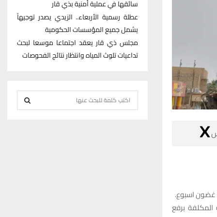
سائقها في عملية أمنية بذي قار
عطلة رسمية الأربعاء.. الزيدي يصدر توجيهاً
يشمل جميع المؤسسات الحكومية
مجلس ذي قار يعقد اجتماعا موسعا لبحث
تداعيات تلوث المياه وانتظار نتائج الفحوصات
S
e
S
a

r
E
c
h
A
f
R
o
r
C
:
وذكر مدير التو
H