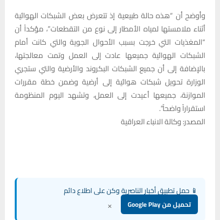
وأوضح أن “هذه حالة طبيعية إذ تتعرض بعض الشبكات الهوائية
أثناء ملامستها لمياه الأمطار إلى نوع من التقطعات”، مؤكداً أن
“المغذيات التي خرجت بسبب الأحوال الجوية والتي كانت أمام
الشبكات الهوائية جميعها عادت إلى العمل وتمت معالجتها،
بالإضافة إلى أن جميع الشبكات البكروند والأرضية والتي ستجري
الوزارة تحويل شبكات هوائية إلى أرضية وضمن خطة مقررات
الموازنة، جميعها أعيدت إلى العمل، وتشهد اليوم المنظومة
استقراراً واضحاً”.
المصدر: وكالة الانباء العراقية
📱 حمل تطبيق أخبار الناصرية وكن على اطلاع دائم
×
تحميل من Google Play