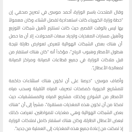
وقال المتحدث باسم الوزارة، أحمد موسى في تصريح صحفي إن
“خطة وزارة الكهرباء كانت استعدادية لفصل الشتاء، وكان معمولاً
بها ليس بالوقت القصير، حيث كانت تستلزم تأهيل شبكات التوزيع
وتأهيل مسارات المغذيات وازدياد سعات المحولات، إلا أن ما حصل
أن هناك بعض الشبكات الهوائية تتعرض لعوارض طارئة نتيجة
هطول الأمطار وهبوب الرياح”، مؤكداً أنه “كان هناك استنفار من
قبل ملاكات الوزارة في جميع قطاعات الصيانة ومراكز الصيانة
لمعالجة الأعطال”.
وأضاف موسى: “حرصنا على أن تكون هناك استثناءات حاكمة
للمشاريع الحيوية كمضخات تصريف المياه الثقيلة وسحب مياه
الأمطار من الشوارع وكذلك مشاريع المياه والمستشفيات، حيث
تمكنا من أن تكون هذه المغذيات مستقرة”، مشيراً إلى أن “هناك
بعض الشبكات الهوائية وهي مغذيات للمواطنين، تعرضت كذلك
لبعض الأعطال الطارئة، وكان هناك استنفار كامل لملاكات الوزارة
إذ تمكنت من إعادة جميع هذه المغذيات إلى العملية من جديد”.