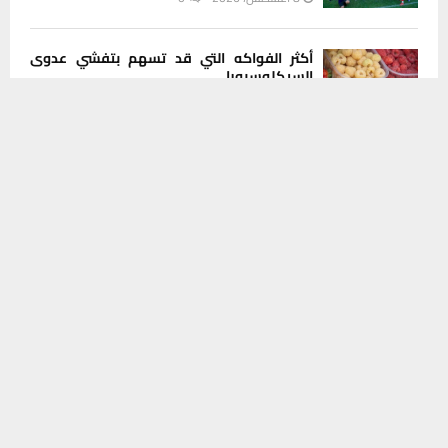
أكثر الفواكه التي قد تسهم بتفشي عدوى
السيكلوسبورا
يستخدم هذا الموقع ملفات تعريف الارتباط لتحسين تجربتك. سنفترض أنك
8 أغسطس، 2026
0
موافق على هذا، ولكن يمكنك إلغاء الاشتراك إذا كنت ترغب في ذلك.
موافق
قراءة المزيد
ضبط مركبة تاهو مسروقة والقبض على
سائقها في عملية أمنية بذي قار
8 أغسطس، 2026
0
INSTAGRAM
This message appears for Admin Users only:
Please fill the Instagram Access Token. You can get Instagram
Access Token by go to
this page